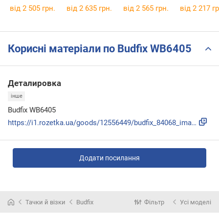
від 2 505 грн.
від 2 635 грн.
від 2 565 грн.
від 2 217 гр
Корисні матеріали по Budfix WB6405
Деталировка
інше
Budfix WB6405
https://i1.rozetka.ua/goods/12556449/budfix_84068_images_12...
Додати посилання
Тачки й візки
Budfix
Фільтр
Усі моделі