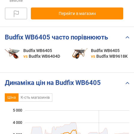
BeMORe
Перейти в магазин
Budfix WB6405 часто порівнюють
Budfix WB6405
Budfix WB6405
vs
Budfix WB6404D
vs
Budfix WB9618K
Динаміка цін на Budfix WB6405
Ціна
К-сть магазинів
5 000
 000
 000
 000
4 000