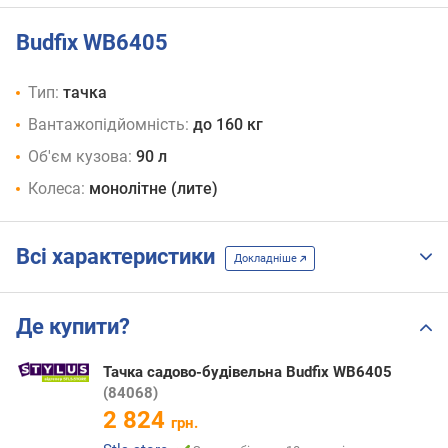
Budfix WB6405
Тип:
тачка
Вантажопідйомність:
до 160 кг
Об'єм кузова:
90 л
Колеса:
монолітне (лите)
Всі характеристики
Докладніше
Де купити?
Тачка садово-будівельна Budfix WB6405
(84068)
2 824
грн.