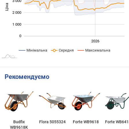
3 000
Ціна
1 000
2 000
1 000
0
2024
2025
2028
2026
L
Мінімальна
Середня
Максимальна
Рекомендуємо
Budfix
Flora 5055324
Forte WB9618
Forte WB64
WB9618K