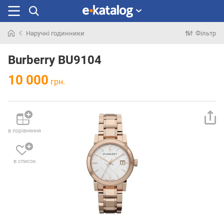
Наручні годинники
Фільтр
Шукали
раніше
Burberry BU9104
10 000
грн.
в порівняння
в список