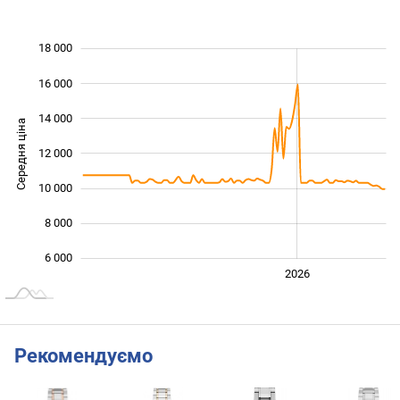
18 000
 000
 000
 000
16 000
14 000
Середня ціна
12 000
10 000
10 000
8 000
6 000
2024
2025
2028
2026
L
Рекомендуємо