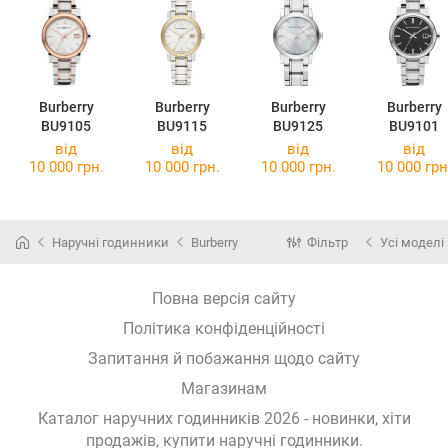
Burberry
Burberry
Burberry
Burberry
BU9105
BU9115
BU9125
BU9101
від
від
від
від
10 000 грн.
10 000 грн.
10 000 грн.
10 000 грн
Наручні годинники
Burberry
Фільтр
Усі моделі
Повна версія сайту
Політика конфіденційності
Запитання й побажання щодо сайту
Магазинам
Каталог наручних годинників 2026 - новинки, хіти
продажів,
купити наручні годинники
.