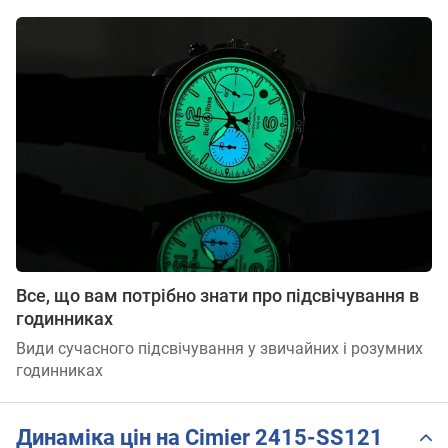
Все, що вам потрібно знати про підсвічування в
годинниках
Види сучасного підсвічування у звичайних і розумних
годинниках
Динаміка цін на Cimier 2415-SS121