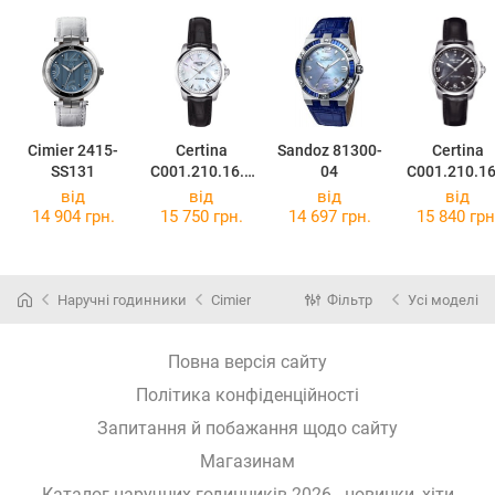
Cimier 2415-
Certina
Sandoz 81300-
Certina
SS131
C001.210.16.1
04
C001.210.16
17.02
26.00
від
від
від
від
14 904 грн.
15 750 грн.
14 697 грн.
15 840 грн
Наручні годинники
Cimier
Фільтр
Усі моделі
Повна версія сайту
Політика конфіденційності
Запитання й побажання щодо сайту
Магазинам
Каталог наручних годинників 2026 - новинки, хіти