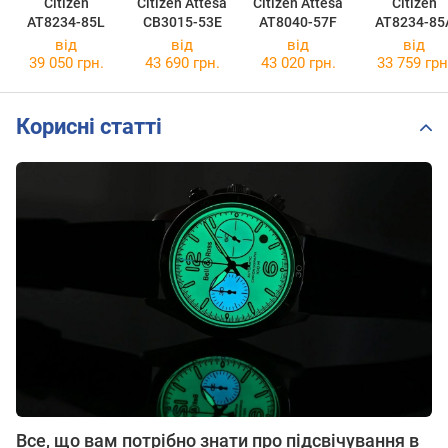
Citizen
Citizen Attesa
Citizen Attesa
Citizen
AT8234-85L
CB3015-53E
AT8040-57F
AT8234-85
від
від
від
від
39 050 грн.
43 690 грн.
43 020 грн.
33 759 грн
Корисні статті
Все, що вам потрібно знати про підсвічування в