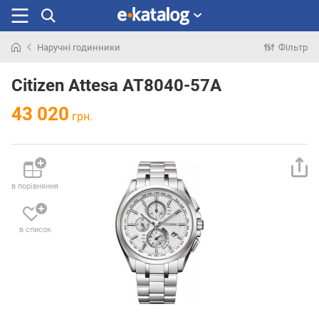
Наручні годинники
Фільтр
Шукали
раніше
Citizen Attesa AT8040-57A
43 020
грн.
в порівняння
в список