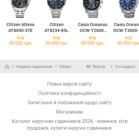
Citizen Attesa
Citizen
Casio Oceanus
Casio Ocean
AT8040-57E
AT8234-85L
OCW-T2600-
OCW-T3000-
1A2
від
від
від
від
43 020 грн.
39 050 грн.
50 050 грн.
50 050 грн
Наручні годинники
Citizen
Фільтр
Усі моделі
Повна версія сайту
Політика конфіденційності
Запитання й побажання щодо сайту
Магазинам
Каталог наручних годинників 2026 - новинки, хіти
продажів,
купити наручні годинники
.