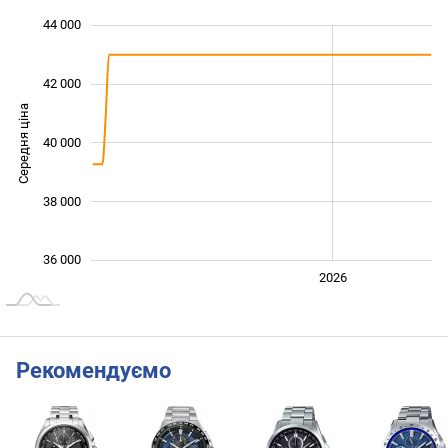
 000
 000
 000
 000
 000
 000
44 000
42 000
Середня ціна
40 000
37 000
38 000
36 000
2024
2025
2028
2026
L
Рекомендуємо