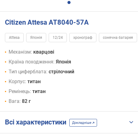
Citizen Attesa AT8040-57A
Attesa
Японія
12/24
хронограф
сонячна батарея
Механізм:
кварцові
Країна походження:
Японія
Тип циферблата:
стрілочний
Корпус:
титан
Ремінець:
титан
Вага:
82 г
Всі характеристики
Докладніше