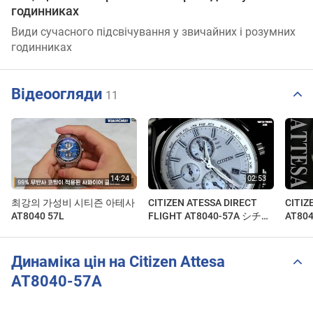
годинниках
Види сучасного підсвічування у звичайних і розумних
годинниках
Відеоогляди
11
최강의 가성비 시티즌 아테사
CITIZEN ATESSA DIRECT
CITIZ
AT8040 57L
FLIGHT AT8040-57A シチズ
AT8
ン アテッサ ダイレクトフラ
話その
イト
Динаміка цін на Citizen Attesa
AT8040-57A