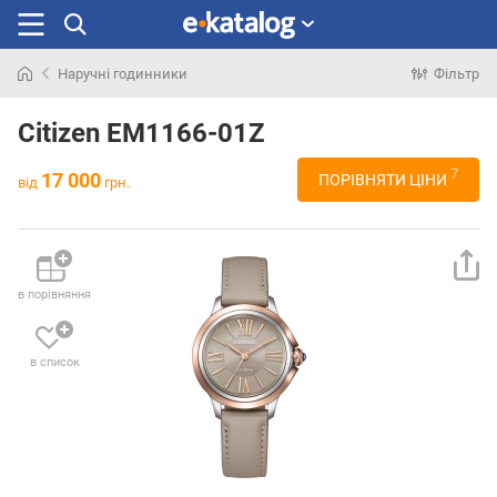
Наручні годинники
Фільтр
Шукали
раніше
Citizen EM1166-01Z
7
17 000
ПОРІВНЯТИ ЦІНИ
від
грн.
в порівняння
в список