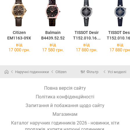
Citizen
Balmain
TISSOT Desir
TISSOT Des
EM1163-09X
B4439.52.52
T152.010.16.0
T152.010.16
38.00
38.01
від
від
від
від
17 000 грн.
17 580 грн.
17 880 грн.
17 880 грн
Наручні годинники
Citizen
Фільтр
Усі моделі
Повна версія сайту
Політика конфіденційності
Запитання й побажання щодо сайту
Магазинам
Каталог наручних годинників 2026 - новинки, хіти
продажів,
купити наручні годинники
.