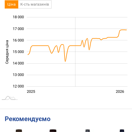
Ціна
К-сть магазинів
18 000
 000
 000
 000
17 000
16 000
Середня ціна
15 000
12 000
14 000
13 000
12 000
Січ. 2025
Лип.
2027
2025
2026
L
Рекомендуємо