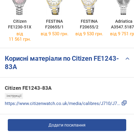
Citizen
FESTINA
FESTINA
Adriatica
FE1230-51X
F20655/1
F20655/2
A3547.518
від
від 9 530 грн.
від 9 530 грн.
від 9 751 гр
11 561 грн.
Корисні матеріали по Citizen FE1243-
83A
Citizen FE1243-83A
інструкції
https://www.citizenwatch.co.uk/media/calibres/J710/J710_ebo...
Додати посилання