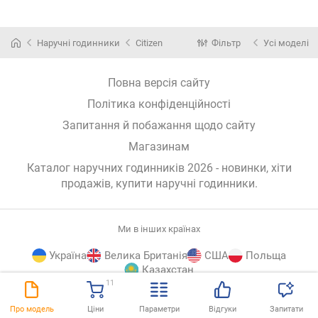
Наручні годинники
Citizen
Фільтр
Усі моделі
Повна версія сайту
Політика конфіденційності
Запитання й побажання щодо сайту
Магазинам
Каталог наручних годинників 2026 - новинки, хіти
продажів,
купити наручні годинники
.
Ми в інших країнах
Україна
Велика Британія
США
Польща
Казахстан
11
E-
© E-Katalog, 2026
ВГОРУ
Про модель
Ціни
Параметри
Відгуки
Запитати
Katalog