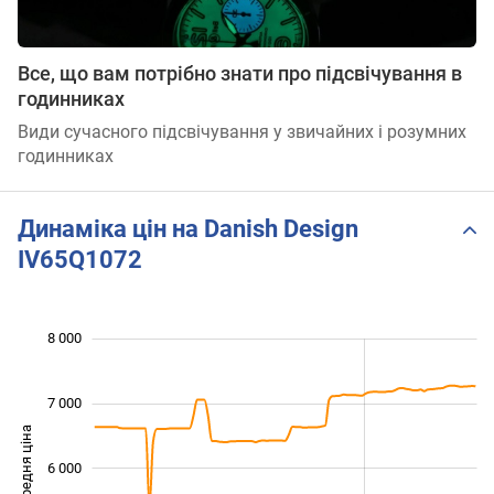
Все, що вам потрібно знати про підсвічування в
годинниках
Види сучасного підсвічування у звичайних і розумних
годинниках
Динаміка цін на Danish Design
IV65Q1072
 000
 500
 500
 500
 000
 000
8 000
7 000
Середня ціна
6 000
4 000