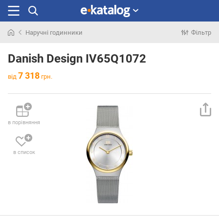
Наручні годинники
Фільтр
Шукали
раніше
Danish Design IV65Q1072
7 318
від
грн.
в порівняння
в список