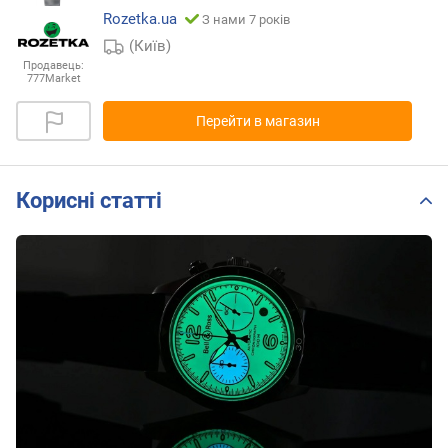
Rozetka.ua
З нами 7 років
(Київ)
Продавець:
777Market
Перейти в магазин
Корисні статті