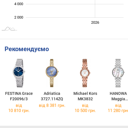
4 000
2 000
2024
2025
2028
2026
L
Рекомендуємо
FESTINA Grace
Adriatica
Michael Kors
HANOWA
F20096/3
3727.114ZQ
MK3832
Maggia
HAWLG0001
від
від 8 381 грн.
від
від
4
10 810 грн.
10 500 грн.
11 280 грн