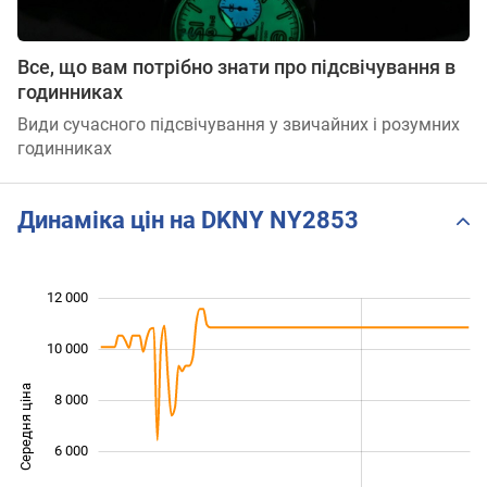
Все, що вам потрібно знати про підсвічування в
годинниках
Види сучасного підсвічування у звичайних і розумних
годинниках
Динаміка цін на DKNY NY2853
12 000
 000
 000
0
10 000
Середня ціна
8 000
10 000
6 000