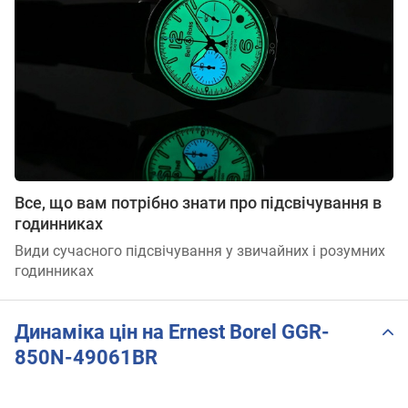
Все, що вам потрібно знати про підсвічування в
годинниках
Види сучасного підсвічування у звичайних і розумних
годинниках
Динаміка цін на Ernest Borel GGR-
850N-49061BR