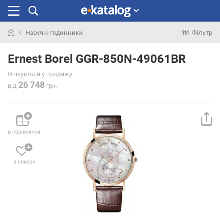
Наручні годинники
Фільтр
Шукали
раніше
Ernest Borel GGR-850N-49061BR
Очікується у продажу
26 748
від
грн.
в порівняння
в список