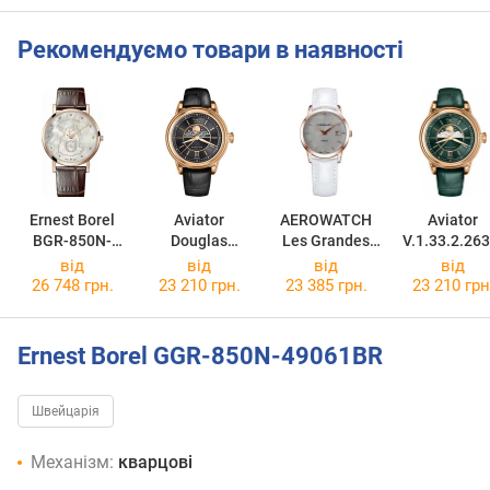
Рекомендуємо товари в наявності
Ernest Borel
Aviator
AEROWATCH
Aviator
BGR-850N-
Douglas
Les Grandes
V.1.33.2.263
49061BR
Moonflight
Classiques
від
від
від
від
V.1.33.2.253.4
42995RO04
26 748 грн.
23 210 грн.
23 385 грн.
23 210 грн
Ernest Borel GGR-850N-49061BR
Швейцарія
Механізм:
кварцові