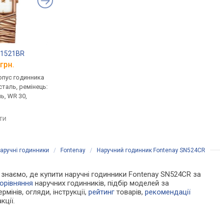
O1521BR
Daniel Wellington DW00100620
Adriatica 3643.51B3
грн.
від 9 121 грн.
від 8 896 грн.
рпус годинника
ультратонкі, кварцові,
кварцові, корпус го
таль, ремінець:
корпус годинника
нержавіюча сталь, р
ь, WR 30,
нержавіюча сталь, ремінець:
браслет сталь, WR 30
браслет сталь, WR 30,
Швейцарія
Швеція
яти
порівняти
порівняти
аручні годинники
/
Fontenay
/
Наручний годинник Fontenay SN524CR
Ми знаємо, де купити наручні годинники Fontenay SN524CR за
орівняння
наручних годинників, підбір моделей за
рмінів, огляди, інструкції,
рейтинг
товарів,
рекомендації
кції.