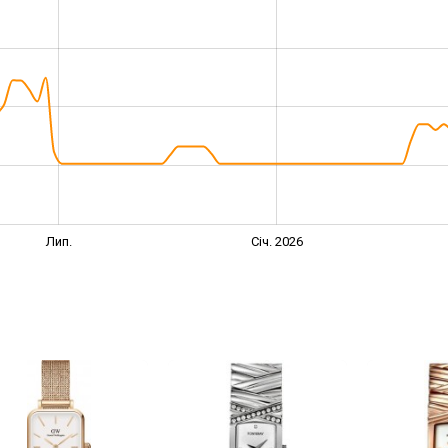
Лип.
Січ. 2026