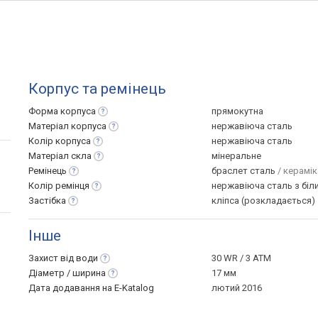
Корпус та ремінець
Форма
корпуса
прямокутна
Матеріал
корпуса
нержавіюча сталь
Колір
корпуса
нержавіюча сталь
Матеріал
скла
мінеральне
Ремінець
браслет сталь
/ керамік
Колір
ремінця
нержавіюча сталь з біл
Застібка
кліпса (розкладається)
Інше
Захист від
води
30 WR / 3 ATM
Діаметр /
ширина
17 мм
Дата додавання на E-Katalog
лютий 2016