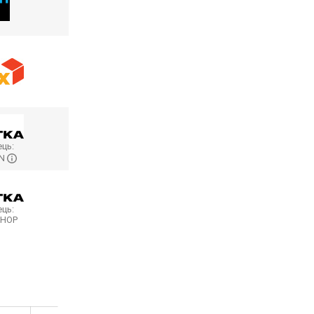
ць:
ON
ць:
SHOP