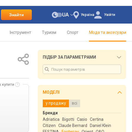
UA
Знайти
Україна
Увійти
Інструмент
Туризм
Спорт
Мода та аксесуари
ПІДБІР ЗА ПАРАМЕТРАМИ
к купити
МОДЕЛІ
у продажу
всі
Бренди
Adriatica
Bigotti
Casio
Certina
Citizen
Claude Bernard
Daniel Klein
FESTINA
Fontenay
Orient
Q&Q