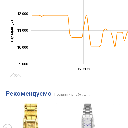
12 000
Середня ціна
11 000
10 000
10 000
9 000
Січ. 2027
Лип.
Січ. 2025
L
Рекомендуємо
Порівняти в таблиці
→