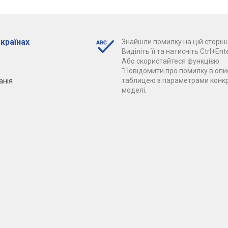
 країнах
Знайшли помилку на цій сторінц
Виділіть її та натисніть Ctrl+Ente
Або скористайтеся функцією
"Повідомити про помилку в опис
анія
таблицею з параметрами конк
моделі.