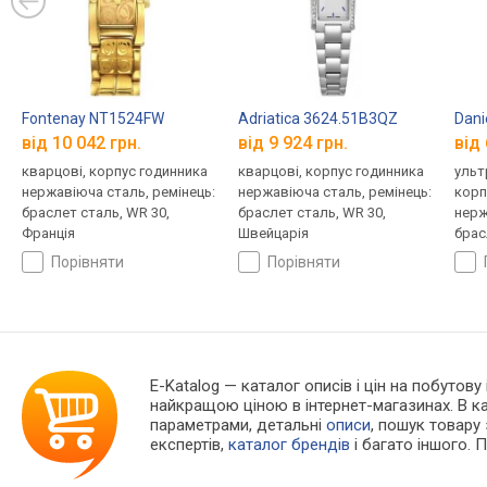
Fontenay NT1524FW
Adriatica 3624.51B3QZ
Dani
від 10 042 грн.
від 9 924 грн.
від 
кварцові, корпус годинника
кварцові, корпус годинника
ульт
нержавіюча сталь, ремінець:
нержавіюча сталь, ремінець:
корп
браслет сталь, WR 30,
браслет сталь, WR 30,
нерж
Франція
Швейцарія
брас
Швец
порівняти
порівняти
E-Katalog
— каталог описів і цін на побутову
найкращою ціною в інтернет-магазинах. В 
параметрами, детальні
описи
, пошук товару
експертів,
каталог брендів
і багато іншого. 