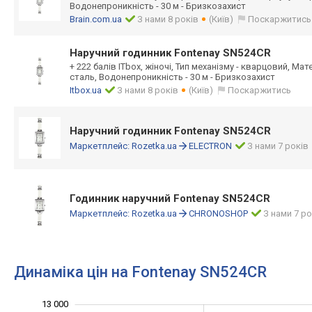
Водонепроникність - 30 м - Бризкозахист
Brain.com.ua
З нами 8 років
(Київ)
Поскаржитись
Наручний годинник Fontenay SN524CR
+ 222 балів ITbox, жіночі, Тип механізму - кварцовий, Ма
сталь, Водонепроникність - 30 м - Бризкозахист
Itbox.ua
З нами 8 років
(Київ)
Поскаржитись
Наручний годинник Fontenay SN524CR
Маркетплейс:
Rozetka.ua
ELECTRON
З нами 7 років
Годинник наручний Fontenay SN524CR
Маркетплейс:
Rozetka.ua
CHRONOSHOP
З нами 7 ро
Динаміка цін на Fontenay SN524CR
10 500
14 000
8 000
8 500
9 500
7 000
13 000