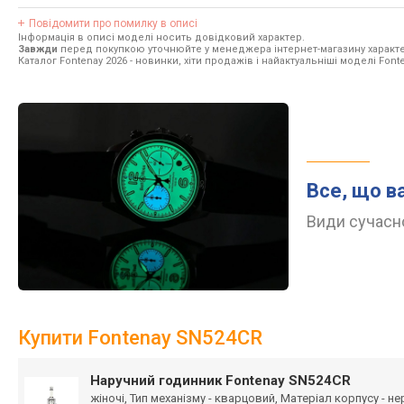
Повідомити про помилку в описі
Інформація в описі моделі носить довідковий характер.
Завжди
перед покупкою уточнюйте у менеджера інтернет-магазину характе
Каталог Fontenay 2026
- новинки, хіти продажів і найактуальніші моделі Fonte
Все, що в
Види сучасно
Купити Fontenay SN524CR
Наручний годинник Fontenay SN524CR
жіночі, Тип механізму - кварцовий, Матеріал корпусу - н