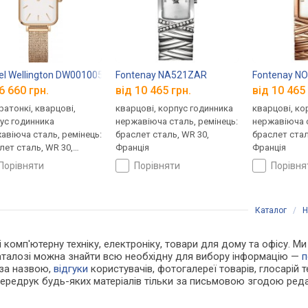
el Wellington DW00100578
Fontenay NA521ZAR
Fontenay N
6 660 грн.
від 10 465 грн.
від 10 465 
ратонкі, кварцові,
кварцові, корпус годинника
кварцові, ко
ус годинника
нержавіюча сталь, ремінець:
нержавіюча с
авіюча сталь, ремінець:
браслет сталь, WR 30,
браслет стал
лет сталь, WR 30,
Франція
Франція
ія
порівняти
порівняти
порівн
Каталог
/
Н
 і комп'ютерну техніку, електроніку, товари для дому та офісу. 
каталозі можна знайти всю необхідну для вибору інформацію —
п
 за назвою,
відгуки
користувачів, фотогалереї товарів, глосарій те
Передрук будь-яких матеріалів тільки за письмовою згодою реда