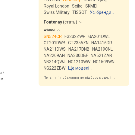
Royal London
Seiko
SKMEI
Swiss Military
TISSOT
Усі бренди
Fontenay
(
стать
)
жіночі
SN524CR
FG232ZWR
GA201DWL
GT201DWB
GT2355ZN
NA1416DR
NA211DWS
NA217DNB
NA219CNL
NA2209AN
NA330DBF
NA521ZAR
NB314QWJ
NG1210WW
NG1509WN
NG222ZBW
Ще моделі
↓
а /
Питання і побажання по підбору моделі →
им