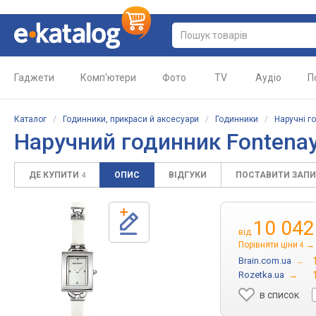
Гаджети
Комп'ютери
Фото
TV
Аудіо
П
Каталог
/
Годинники, прикраси й аксесуари
/
Годинники
/
Наручні г
Наручний годинник Fontena
ДЕ КУПИТИ
ОПИС
ВІДГУКИ
ПОСТАВИТИ ЗАП
4
10 042
від
Порівняти ціни
→
4
Brain.com.ua
→
Rozetka.ua
→
в список