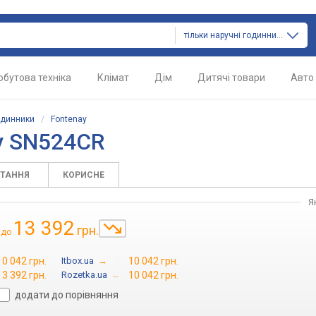
тільки наручні годинники
обутова техніка
Клімат
Дім
Дитячі товари
Авто
одинники
/
Fontenay
y SN524CR
ИТАННЯ
КОРИСНЕ
Я
13 392
грн.
до
10 042 грн.
Itbox.ua
→
10 042 грн.
13 392 грн.
Rozetka.ua
→
10 042 грн.
додати до порівняння