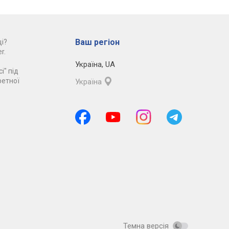
Ваш регіон
і?
r.
Україна
,
UA
і" під
ретної
Україна
Темна версія