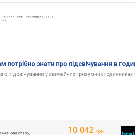
ристики і комплектацію товару
nay.
ам потрібно знати про підсвічування в год
го підсвічування у звичайних і розумних годинниках
10 042
грн.
ержавіюча сталь,