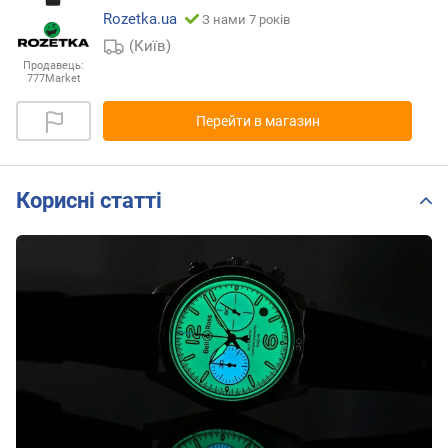
Rozetka.ua
З нами 7 років
(Київ)
Продавець:
777Market
Перейти в магазин
Корисні статті