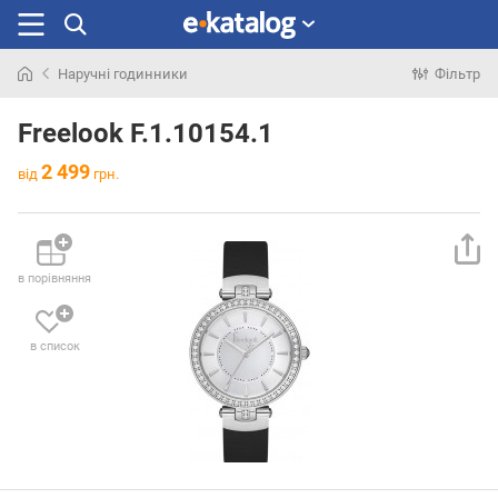
Наручні годинники
Фільтр
Шукали
раніше
Freelook F.1.10154.1
2 499
від
грн.
в порівняння
в список