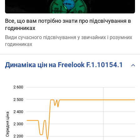
Все, що вам потрібно знати про підсвічування в
годинниках
Види сучасного підсвічування у звичайних і розумних
годинниках
Динаміка цін на Freelook F.1.10154.1
2 600
 800
 900
 700
2 500
2 400
Середня ціна
2 300
2 000
2 200