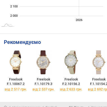
2 100
2 000
2024
2025
2028
2026
L
Рекомендуємо
Freelook
Freelook
Freelook
Freelook
F.1.10067.2
F.1.10179.3
F.2.10156.2
F.1.10154.
від 2 517 грн.
від 2 537 грн.
від 2 633 грн.
від 2 692 гр