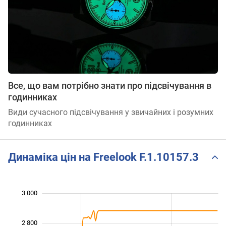
Все, що вам потрібно знати про підсвічування в
годинниках
Види сучасного підсвічування у звичайних і розумних
годинниках
Динаміка цін на Freelook F.1.10157.3
 100
 300
 500
 200
 000
 800
3 000
2 800