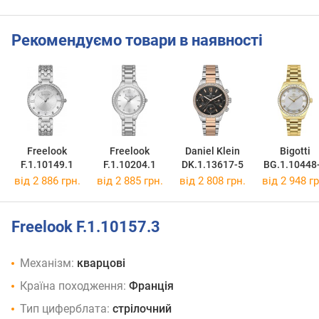
Рекомендуємо товари в наявності
Freelook
Freelook
Daniel Klein
Bigotti
F.1.10149.1
F.1.10204.1
DK.1.13617-5
BG.1.10448
від 2 886 грн.
від 2 885 грн.
від 2 808 грн.
від 2 948 гр
Freelook F.1.10157.3
Механізм:
кварцові
Країна походження:
Франція
Тип циферблата:
стрілочний