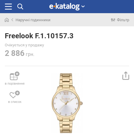
Наручні годинники
Фільтр
Шукали
раніше
Freelook F.1.10157.3
Очікується у продажу
2 886
грн.
в порівняння
в список