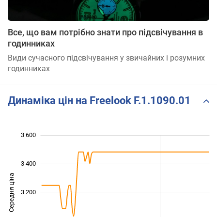
Все, що вам потрібно знати про підсвічування в
годинниках
Види сучасного підсвічування у звичайних і розумних
годинниках
Динаміка цін на Freelook F.1.1090.01
3 600
 600
 700
 900
 100
 300
 800
 400
3 400
Середня ціна
3 200
2 800