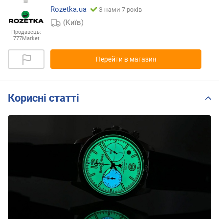
Rozetka.ua
З нами 7 років
(Київ)
Продавець:
777Market
Перейти в магазин
Корисні статті