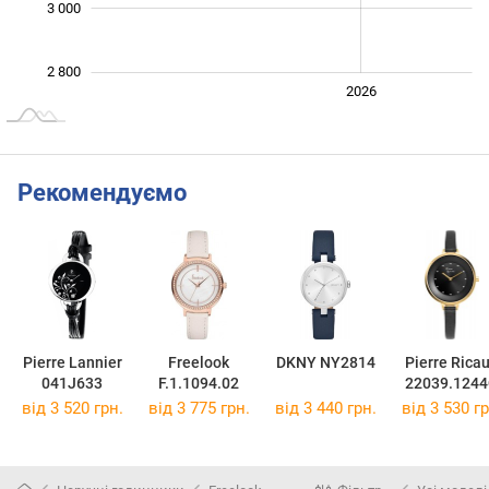
3 000
2 800
2024
2025
2028
2026
L
Рекомендуємо
Pierre Lannier
Freelook
DKNY NY2814
Pierre Rica
041J633
F.1.1094.02
22039.124
від 3 520 грн.
від 3 775 грн.
від 3 440 грн.
від 3 530 гр