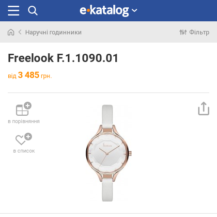
Наручні годинники
Фільтр
Шукали
раніше
Freelook F.1.1090.01
3 485
від
грн.
в порівняння
в список