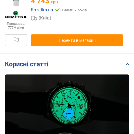
4 743
грн.
Rozetka.ua
З нами 7 років
(Київ)
Продавець:
777Market
Перейти в магазин
Корисні статті