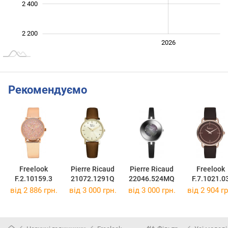
2 400
2 200
2024
2025
2028
2026
L
Рекомендуємо
Freelook
Pierre Ricaud
Pierre Ricaud
Freelook
F.2.10159.3
21072.1291Q
22046.524MQ
F.7.1021.0
від 2 886 грн.
від 3 000 грн.
від 3 000 грн.
від 2 904 гр