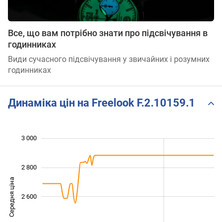
Все, що вам потрібно знати про підсвічування в
годинниках
Види сучасного підсвічування у звичайних і розумних
годинниках
Динаміка цін на Freelook F.2.10159.1
 100
 300
 500
 200
 000
 800
3 000
2 800
Середня ціна
2 600
2 300