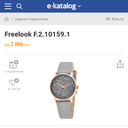
Наручні годинники
Фільтр
Шукали
раніше
Freelook F.2.10159.1
2 886
від
грн.
в порівняння
в список