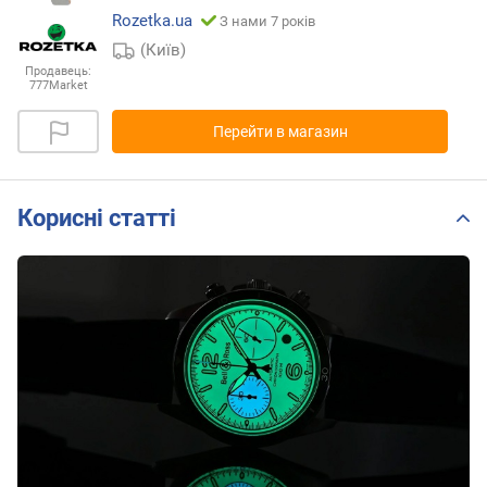
Rozetka.ua
З нами 7 років
(Київ)
Продавець:
777Market
Перейти в магазин
Корисні статті