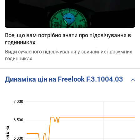
Все, що вам потрібно знати про підсвічування в
годинниках
Види сучасного підсвічування у звичайних і розумних
годинниках
Динаміка цін на Freelook F.3.1004.03
 800
 200
 400
 600
 500
 500
 000
7 000
6 500
Середня ціна
6 000
5 200