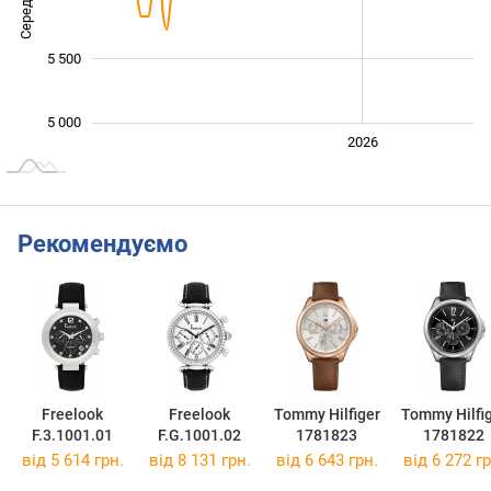
5 500
5 000
2024
2025
2028
2026
L
Рекомендуємо
Freelook
Freelook
Tommy Hilfiger
Tommy Hilfi
F.3.1001.01
F.G.1001.02
1781823
1781822
від 5 614 грн.
від 8 131 грн.
від 6 643 грн.
від 6 272 гр