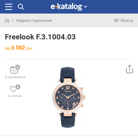
Наручні годинники
Фільтр
Шукали
раніше
Freelook F.3.1004.03
6 582
від
грн.
в порівняння
в список