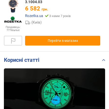
3.1004.03
6 582
грн.
Rozetka.ua
З нами 7 років
(Київ)
Продавець:
777Market
Перейти в магазин
Корисні статті