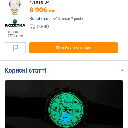
4.1018.04
8 906
грн.
Rozetka.ua
З нами 7 років
(Київ)
Продавець:
777Market
Перейти в магазин
Корисні статті