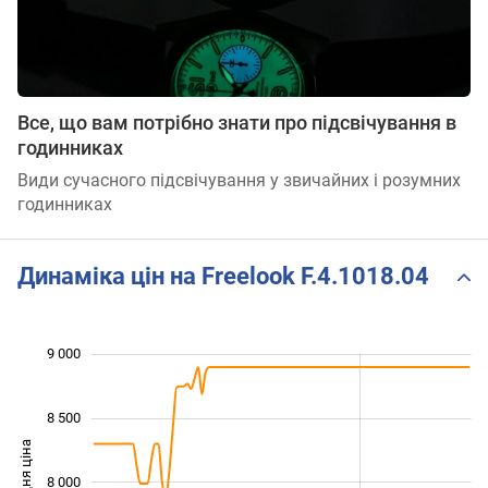
Все, що вам потрібно знати про підсвічування в
годинниках
Види сучасного підсвічування у звичайних і розумних
годинниках
Динаміка цін на Freelook F.4.1018.04
9 000
 000
 500
 500
8 500
Середня ціна
8 000
7 000