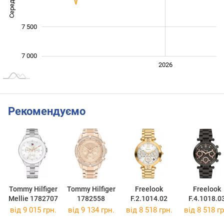
7 500
7 000
2024
2025
2028
2026
L
Рекомендуємо
Tommy Hilfiger
Tommy Hilfiger
Freelook
Freelook
Mellie 1782707
1782558
F.2.1014.02
F.4.1018.0
від 9 015 грн.
від 9 134 грн.
від 8 518 грн.
від 8 518 гр