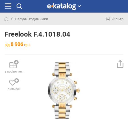
Наручні годинники
Фільтр
Шукали
раніше
Freelook F.4.1018.04
8 906
від
грн.
в порівняння
в список