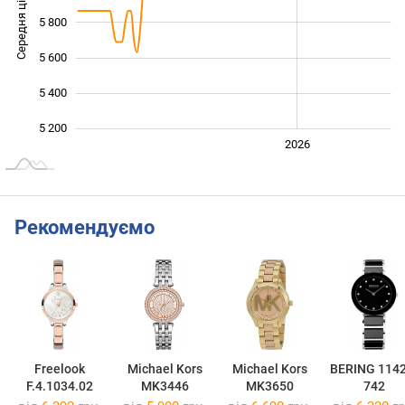
Середня ціна
5 800
5 200
5 600
5 400
5 200
2024
2025
2028
2026
L
Рекомендуємо
Freelook
Michael Kors
Michael Kors
BERING 1142
F.4.1034.02
MK3446
MK3650
742