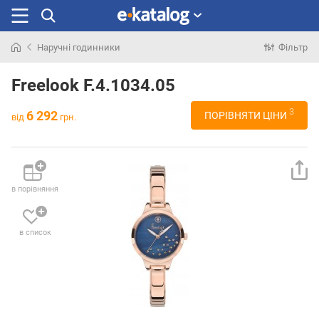
Наручні годинники
Фільтр
Шукали
раніше
Freelook F.4.1034.05
3
6 292
ПОРІВНЯТИ ЦІНИ
від
грн.
в порівняння
в список