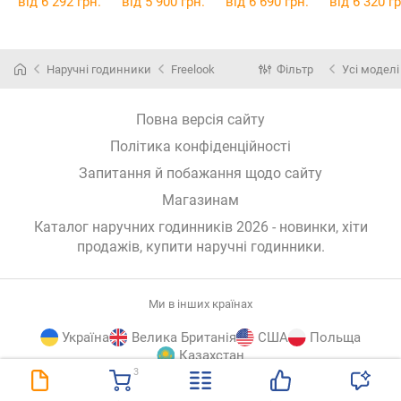
від 6 292 грн.
від 5 900 грн.
від 6 690 грн.
від 6 320 гр
Наручні годинники
Freelook
Фільтр
Усі моделі
Повна версія сайту
Політика конфіденційності
Запитання й побажання щодо сайту
Магазинам
Каталог наручних годинників 2026 - новинки, хіти
продажів,
купити наручні годинники
.
Ми в інших країнах
Україна
Велика Британія
США
Польща
Казахстан
3
E-