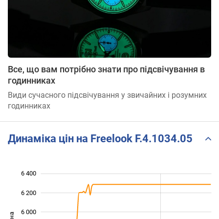
Все, що вам потрібно знати про підсвічування в
годинниках
Види сучасного підсвічування у звичайних і розумних
годинниках
Динаміка цін на Freelook F.4.1034.05
6 400
 800
 000
 600
6 200
6 000