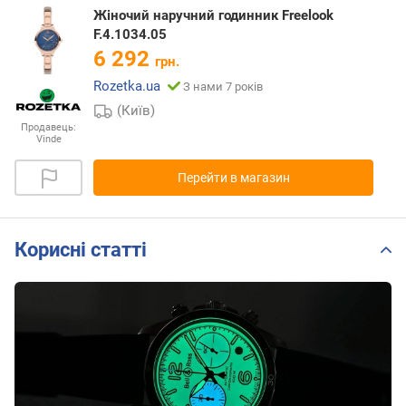
Жіночий наручний годинник Freelook
F.4.1034.05
6 292
грн.
Rozetka.ua
З нами 7 років
(Київ)
Продавець:
Vinde
Перейти в магазин
Корисні статті