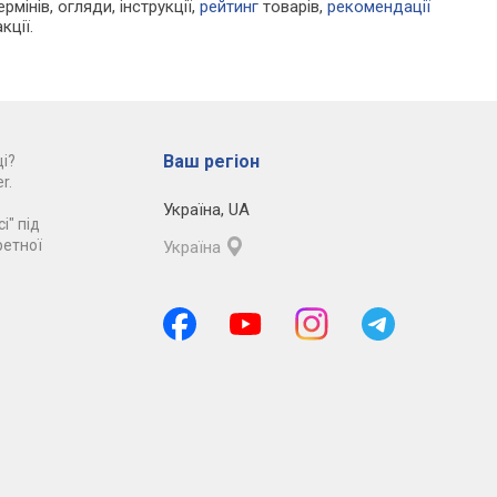
рмінів, огляди, інструкції,
рейтинг
товарів,
рекомендації
кції.
Ваш регіон
і?
r.
Україна
,
UA
і" під
ретної
Україна