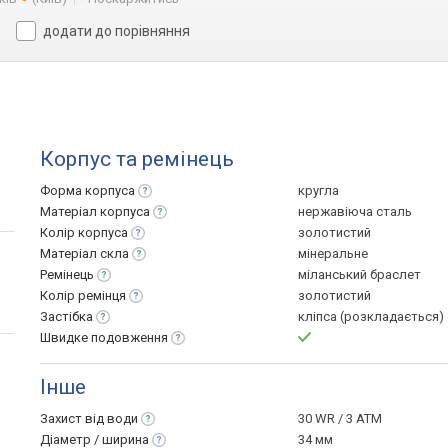
додати до порівняння
Корпус та ремінець
Форма
корпуса
кругла
Матеріал
корпуса
нержавіюча сталь
Колір
корпуса
золотистий
Матеріал
скла
мінеральне
Ремінець
міланський браслет
Колір
ремінця
золотистий
Застібка
кліпса (розкладається)
Швидке
подовження
Інше
Захист від
води
30 WR / 3 ATM
Діаметр /
ширина
34 мм