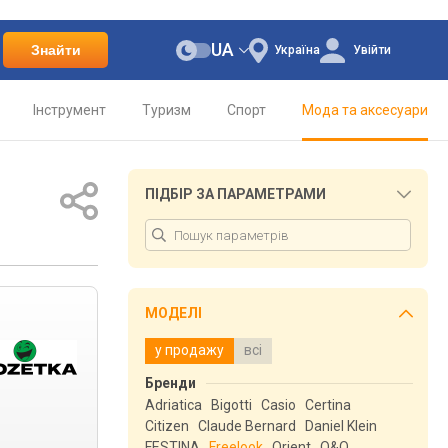
UA
Знайти
Україна
Увійти
Інструмент
Туризм
Спорт
Мода та аксесуари
ПІДБІР ЗА ПАРАМЕТРАМИ
МОДЕЛІ
у продажу
всі
Бренди
Adriatica
Bigotti
Casio
Certina
Citizen
Claude Bernard
Daniel Klein
FESTINA
Freelook
Orient
Q&Q