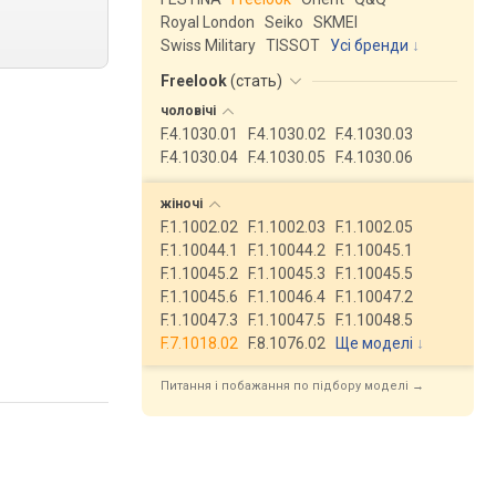
Royal London
Seiko
SKMEI
Swiss Military
TISSOT
Усі бренди
Freelook
(
стать
)
чоловічі
F.4.1030.01
F.4.1030.02
F.4.1030.03
F.4.1030.04
F.4.1030.05
F.4.1030.06
жіночі
F.1.1002.02
F.1.1002.03
F.1.1002.05
F.1.10044.1
F.1.10044.2
F.1.10045.1
F.1.10045.2
F.1.10045.3
F.1.10045.5
F.1.10045.6
F.1.10046.4
F.1.10047.2
F.1.10047.3
F.1.10047.5
F.1.10048.5
F.7.1018.02
F.8.1076.02
Ще моделі
↓
Питання і побажання по підбору моделі →