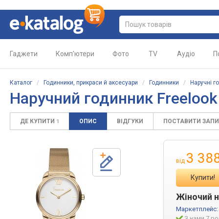
Гаджети
Комп'ютери
Фото
TV
Аудіо
П
Каталог
/
Годинники, прикраси й аксесуари
/
Годинники
/
Наручні г
Наручний годинник Freelook 
ДЕ КУПИТИ
ОПИС
ВІДГУКИ
ПОСТАВИТИ ЗАП
1
3 38
від
Купити!
Жіночий н
Маркетплейс
З нами 7 ро