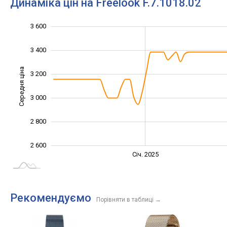
Динаміка цін на Freelook F.7.1018.02
2 500
2 700
2 900
3 800
2 400
2 200
3 600
3 400
Середня ціна
3 200
2 700
3 000
2 800
2 600
Січ. 2027
Лип.
Січ. 2025
L
Рекомендуємо
Порівняти в таблиці
→