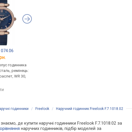
.1074.06
Freelook F.1.10088.2
Freelook F.1.10116.5
рн.
від 3 175 грн.
від 3 001 грн.
рпус годинника
кварцові, корпус годинника
кварцові, корпус го
таль, ремінець:
нержавіюча сталь, ремінець:
нержавіюча сталь, р
раслет, WR 30,
міланський браслет, WR 50,
міланський браслет, 
Франція
Франція
яти
порівняти
порівняти
аручні годинники
/
Freelook
/
Наручний годинник Freelook F.7.1018.02
 знаємо, де купити наручні годинники Freelook F.7.1018.02 за
орівняння
наручних годинників, підбір моделей за