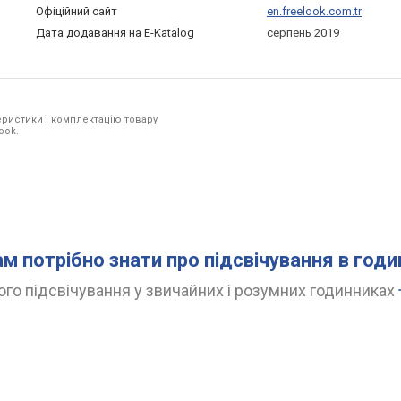
Офіційний сайт
en.freelook.com.tr
Дата додавання на E-Katalog
серпень 2019
ристики і комплектацію товару
ook.
ам потрібно знати про підсвічування в год
го підсвічування у звичайних і розумних годинниках