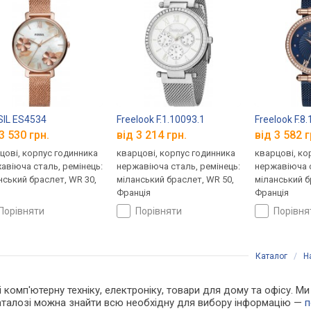
IL ES4534
Freelook F.1.10093.1
Freelook F.8
3 530 грн.
від 3 214 грн.
від 3 582 г
цові, корпус годинника
кварцові, корпус годинника
кварцові, ко
авіюча сталь, ремінець:
нержавіюча сталь, ремінець:
нержавіюча с
нський браслет, WR 30,
міланський браслет, WR 50,
міланський б
Франція
Франція
порівняти
порівняти
порівн
Каталог
/
Н
і комп'ютерну техніку, електроніку, товари для дому та офісу. Ми
каталозі можна знайти всю необхідну для вибору інформацію —
п