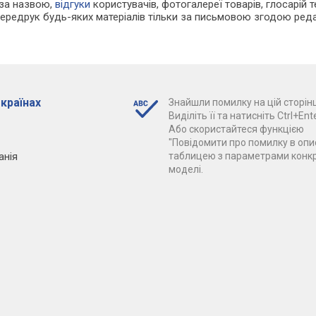
 за назвою,
відгуки
користувачів, фотогалереї товарів, глосарій те
Передрук будь-яких матеріалів тільки за письмовою згодою реда
 країнах
Знайшли помилку на цій сторінц
Виділіть її та натисніть Ctrl+Ente
Або скористайтеся функцією
"Повідомити про помилку в опис
анія
таблицею з параметрами конк
моделі.