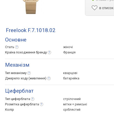
в список
Freelook F.7.1018.02
Основне
Стать
жіночі
Країна походження
бренду
Франція
Механізм
Тип
механізму
кварцові
Джерело ходу
(живлення)
батарейка
Циферблат
Тип
циферблата
стрілочний
Розмітка
циферблата
мітки + римські
Колір
сріблястий