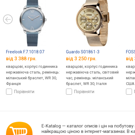
Freelook F.7.1018.07
Guardo S01861-3
FOSS
від 3 388 грн.
від 3 250 грн.
від 
кварцові, корпус годинника
кварцові, корпус годинника
квар
нержавіюча сталь, ремінець:
нержавіюча сталь, світовий
нерж
міланський браслет, WR 30,
час, ремінець: міланський
міла
Франція
браслет, WR 30, Італія
США
порівняти
порівняти
E-Katalog
— каталог описів і цін на побутову 
найкращою ціною в інтернет-магазинах. В 