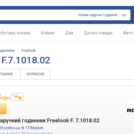
тільки наручні годинники
обутова техніка
Клімат
Дім
Дитячі товари
Авто
одинники
/
Freelook
F.7.1018.02
ИТАННЯ
КОРИСНЕ
8
грн.
аручний годинник Freelook F. 7.1018.02
:
Rozetka.ua
777Market
ків
(Київ)
Поскаржитись