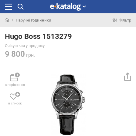
Наручні годинники
Фільтр
Шукали
раніше
Hugo Boss 1513279
Очікується у продажу
9 800
грн.
в порівняння
в список