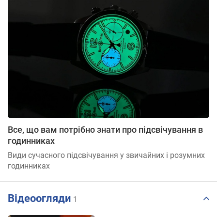
Все, що вам потрібно знати про підсвічування в
годинниках
Види сучасного підсвічування у звичайних і розумних
годинниках
Відеоогляди
1