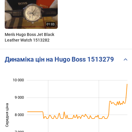
Men's Hugo Boss Jet Black
Leather Watch 1513282
Динаміка цін на Hugo Boss 1513279
 000
 500
 500
 500
 000
 000
10 000
9 000
Середня ціна
8 000
10 000