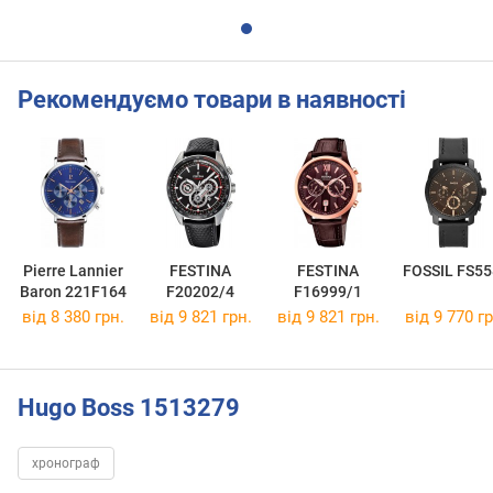
Рекомендуємо товари в наявності
Pierre Lannier
FESTINA
FESTINA
FOSSIL FS55
Baron 221F164
F20202/4
F16999/1
від 8 380 грн.
від 9 821 грн.
від 9 821 грн.
від 9 770 гр
Hugo Boss 1513279
хронограф