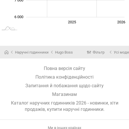
7 000
6 000
2024
2027
2025
2026
L
Наручні годинники
Hugo Boss
Фільтр
Усі моде
Повна версія сайту
Політика конфіденційності
Запитання й побажання щодо сайту
Магазинам
Каталог наручних годинників 2026 - новинки, хіти
продажів,
купити наручні годинники
.
Ми в інших країнах