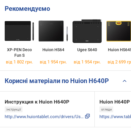
Рекомендуємо
XP-PEN Deco
Huion HS64
Ugee S640
Huion HS64
Fun S
від 1 802 грн.
від 1 954 грн.
від 1 954 грн.
від 2 699 гр
Корисні матеріали по Huion H640P
Инструкция к Huion H640P
Huion H640P
інструкції
огляди
http://www.huiontablet.com/drivers/User_Manual/User Manual_...