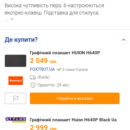
Висока чутливість пера. 6 настроюються
експрес-клавіш. Підставка для стилуса.
...
Де купити?
Графічний планшет HUION H640P
2 549
грн.
FOXTROT.UA
З нами 9 років
(Київ)
Гарантія: 24 міс.
Перейти в магазин
Графічний планшет Huion H640P Black Ua
2 999
грн.