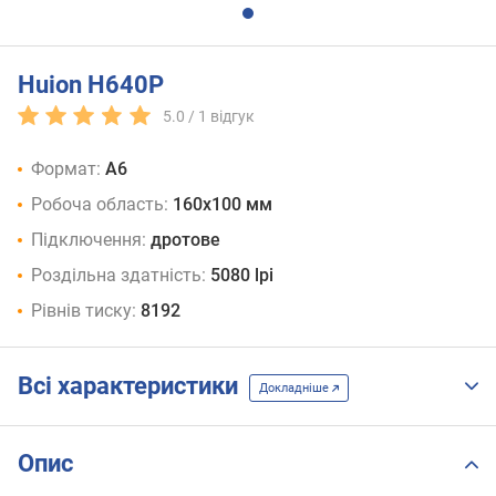
Huion H640P
5.0 /
1
відгук
Формат:
A6
Робоча область:
160x100 мм
Підключення:
дротове
Роздільна здатність:
5080 lpi
Рівнів тиску:
8192
Всі характеристики
Докладніше
Опис