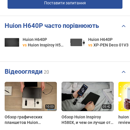
Поставити запитання
Huion H640P часто порівнюють
Huion H640P
Huion H640P
vs
Huion Inspiroy H580X
vs
XP-PEN Deco 01V3
Відеоогляди
20
Обзор графических
Обзор Huion Inspiroy
huion 
планшетов Huion
H580X, и чем он лучше от
review
INSPIROY H640P и H950P
графического планшета
Graph