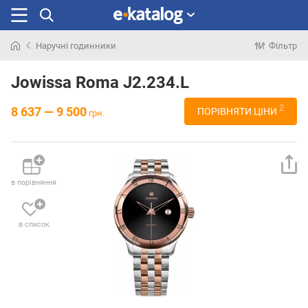
Наручні годинники
Фільтр
Шукали
раніше
Jowissa Roma J2.234.L
2
8 637 — 9 500
ПОРІВНЯТИ ЦІНИ
грн.
в порівняння
в список