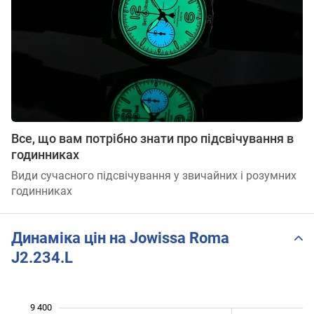
Все, що вам потрібно знати про підсвічування в
годинниках
Види сучасного підсвічування у звичайних і розумних
годинниках
Динаміка цін на Jowissa Roma
J2.234.L
9 400
 800
 000
 600