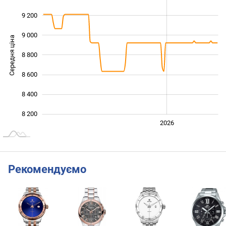
9 200
9 000
Середня ціна
8 800
8 200
8 600
8 400
8 200
2024
2025
2028
2026
L
Рекомендуємо