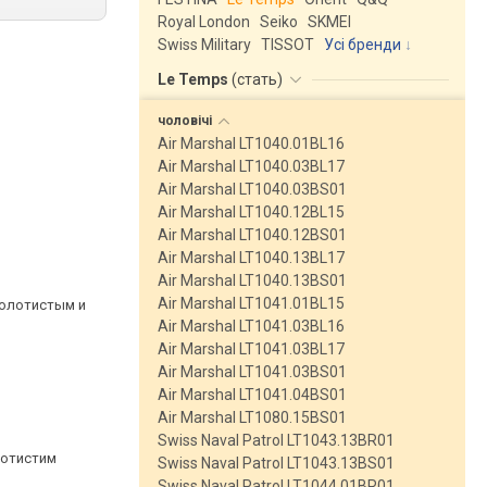
Royal London
Seiko
SKMEI
Swiss Military
TISSOT
Усі бренди
Le Temps
(
стать
)
чоловічі
Air Marshal LT1040.01BL16
Air Marshal LT1040.03BL17
Air Marshal LT1040.03BS01
Air Marshal LT1040.12BL15
Air Marshal LT1040.12BS01
Air Marshal LT1040.13BL17
Air Marshal LT1040.13BS01
Air Marshal LT1041.01BL15
золотистым и
Air Marshal LT1041.03BL16
Air Marshal LT1041.03BL17
Air Marshal LT1041.03BS01
Air Marshal LT1041.04BS01
Air Marshal LT1080.15BS01
Swiss Naval Patrol LT1043.13BR01
лотистим
Swiss Naval Patrol LT1043.13BS01
Swiss Naval Patrol LT1044.01BR01