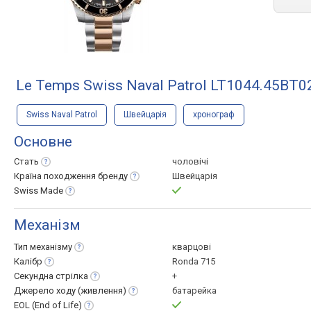
Le Temps Swiss Naval Patrol LT1044.45BT0
Swiss Naval Patrol
Швейцарія
хронограф
Основне
Стать
чоловічі
Країна походження
бренду
Швейцарія
Swiss
Made
Механізм
Тип
механізму
кварцові
Калібр
Ronda 715
Секундна
стрілка
+
Джерело ходу
(живлення)
батарейка
EOL (End of
Life)