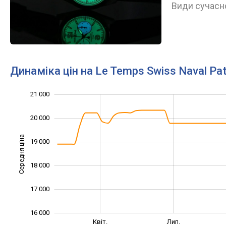
Види сучасно
Динаміка цін на Le Temps Swiss Naval Pa
21 000
14 000
15 000
22 000
20 000
Середня ціна
19 000
16 000
18 000
17 000
16 000
Січ. 2025
Жовт.
Квіт.
Лип.
L