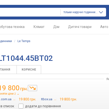
тільки наручні годинники
обутова техніка
Клімат
Дім
Дитячі товари
Авто
одинники
/
Le Temps
 LT1044.45BT02
ИТАННЯ
КОРИСНЕ
Я
19 800
грн.
вняти ціни
→
2
n.com.ua
→
19 800 грн.
Itbox.ua
→
19 800 грн.
в список
додати до порівняння