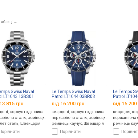
таблиці
→
emps Swiss Naval
Le Temps Swiss Naval
Le Temps Sw
ol LT1043.13BS01
Patrol LT1044.03BR03
Patrol LT10
13 815 грн.
від 16 200 грн.
від 16 200 
цові, корпус годинника
кварцові, корпус годинника
кварцові, ко
авіюча сталь, ремінець:
нержавіюча сталь, ремінець:
нержавіюча с
лет сталь, Швейцарія
ремінець каучук, Швейцарія
ремінець кау
порівняти
порівняти
порівн