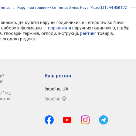
 Temps
/
Наручний годинник Le Temps Swiss Naval Patrol LT1044.45BT02
и знаємо, де купити наручні годинники Le Temps Swiss Naval
ля вибору інформацію —
порівняння
наручних годинників, підбір
 глосарій термінів, огляди, інструкції,
рейтинг
товарів,
ю згодою редакції.
Ваш регіон
і?
r.
Україна
,
UA
і" під
ретної
Україна