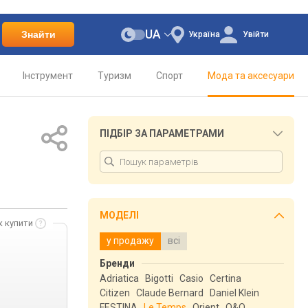
UA
Знайти
Україна
Увійти
Інструмент
Туризм
Спорт
Мода та аксесуари
ПІДБІР ЗА ПАРАМЕТРАМИ
МОДЕЛІ
к купити
у продажу
всі
Бренди
Adriatica
Bigotti
Casio
Certina
Citizen
Claude Bernard
Daniel Klein
FESTINA
Le Temps
Orient
Q&Q