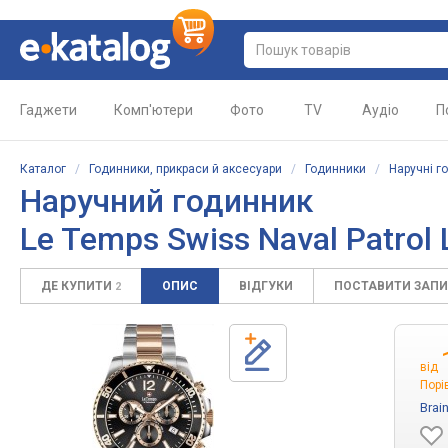
Гаджети
Комп'ютери
Фото
TV
Аудіо
П
Каталог
/
Годинники, прикраси й аксесуари
/
Годинники
/
Наручні г
Наручний годинник
Le Temps Swiss Naval Patrol
ДЕ КУПИТИ
ОПИС
ВІДГУКИ
ПОСТАВИТИ ЗАП
2
від
Порі
Brai