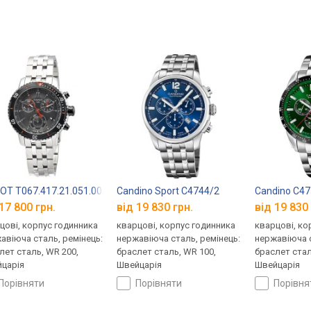
OT T067.417.21.051.00
Candino Sport C4744/2
Candino C4
17 800 грн.
від 19 830 грн.
від 19 830 
цові, корпус годинника
кварцові, корпус годинника
кварцові, ко
авіюча сталь, ремінець:
нержавіюча сталь, ремінець:
нержавіюча с
лет сталь, WR 200,
браслет сталь, WR 100,
браслет стал
царія
Швейцарія
Швейцарія
порівняти
порівняти
порівн