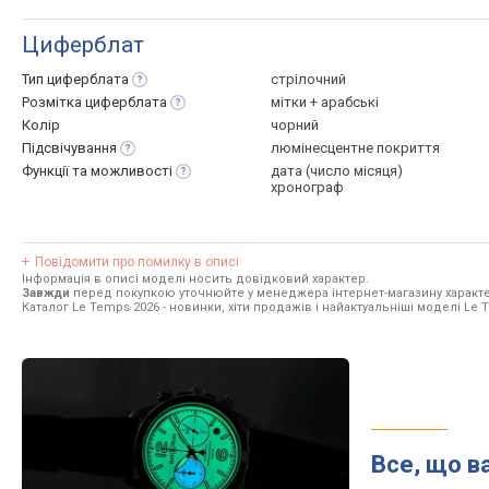
Циферблат
Тип
циферблата
стрілочний
Розмітка
циферблата
мітки + арабські
Колір
чорний
Підсвічування
люмінесцентне покриття
Функції та
можливості
дата (число місяця)
хронограф
Повідомити про помилку в описі
Інформація в описі моделі носить довідковий характер.
Завжди
перед покупкою уточнюйте у менеджера інтернет-магазину характе
Каталог Le Temps 2026
- новинки, хіти продажів і найактуальніші моделі Le 
Все, що в