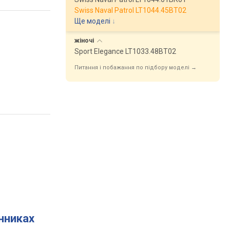
Swiss Naval Patrol LT1044.45BT02
Ще моделі
↓
жіночі
Sport Elegance LT1033.48BT02
Питання і побажання по підбору моделі →
инниках