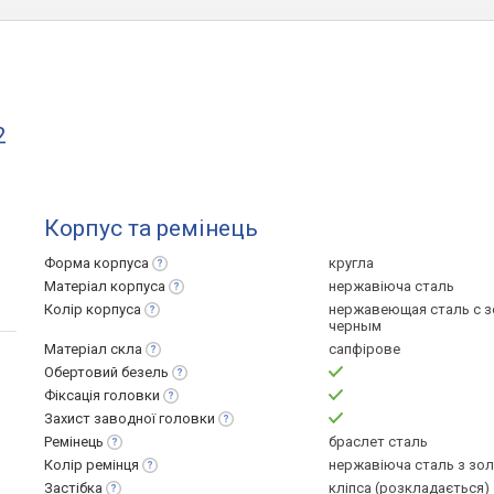
2
Корпус та ремінець
Форма
корпуса
кругла
Матеріал
корпуса
нержавіюча сталь
Колір
корпуса
нержавеющая сталь с 
черным
Матеріал
скла
сапфірове
Обертовий
безель
Фіксація
головки
Захист заводної
головки
Ремінець
браслет сталь
Колір
ремінця
нержавіюча сталь з зо
Застібка
кліпса (розкладається)