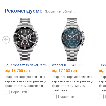
Рекомендуємо
Порівняти в таблиці
→
Le Temps Swiss Naval Patrol LT1044.01BS01
Wenger 01.0643.115
TISS
від 18 765 грн.
від 17 153 грн.
від 
кварцові, корпус годинника
кварцові, корпус годинника
квар
нержавіюча сталь, ремінець:
нержавіюча сталь, ремінець:
нерж
браслет сталь, Швейцарія
браслет сталь, WR 200,
брас
Швейцарія
Швей
порівняти
порівняти