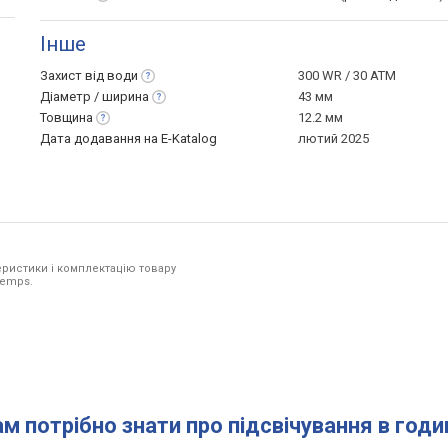
Інше
Захист від
води
300 WR / 30 ATM
Діаметр /
ширина
43 мм
Товщина
12.2 мм
Дата додавання на E-Katalog
лютий 2025
ристики і комплектацію товару
Temps.
ам потрібно знати про підсвічування в год