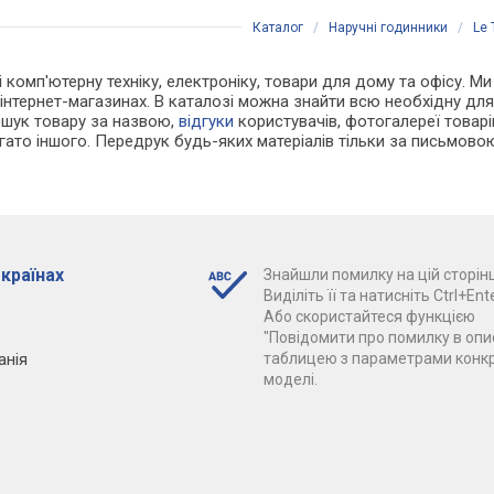
Каталог
/
Наручні годинники
/
Le
 і комп'ютерну техніку, електроніку, товари для дому та офісу. М
 інтернет-магазинах. В каталозі можна знайти всю необхідну д
ошук товару за назвою,
відгуки
користувачів, фотогалереї товарів,
агато іншого. Передрук будь-яких матеріалів тільки за письмово
 країнах
Знайшли помилку на цій сторінц
Виділіть її та натисніть Ctrl+Ente
Або скористайтеся функцією
"Повідомити про помилку в опис
анія
таблицею з параметрами конк
моделі.