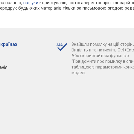
 за назвою,
відгуки
користувачів, фотогалереї товарів, глосарій те
Передрук будь-яких матеріалів тільки за письмовою згодою реда
 країнах
Знайшли помилку на цій сторінц
Виділіть її та натисніть Ctrl+Ente
Або скористайтеся функцією
"Повідомити про помилку в опис
анія
таблицею з параметрами конк
моделі.