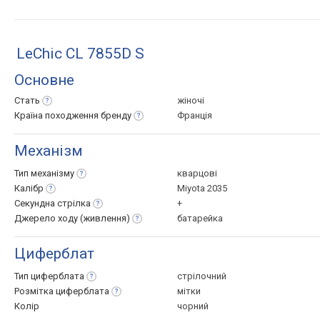
LeChic CL 7855D S
Основне
Стать
жіночі
Країна походження
бренду
Франція
Механізм
Тип
механізму
кварцові
Калібр
Miyota 2035
Секундна
стрілка
+
Джерело ходу
(живлення)
батарейка
Циферблат
Тип
циферблата
стрілочний
Розмітка
циферблата
мітки
Колір
чорний