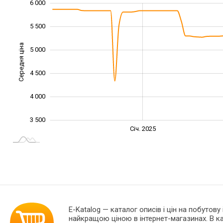
6 000
2 000
2 500
3 000
6 500
5 500
Середня ціна
5 000
3 000
4 500
4 000
3 500
Січ. 2027
Лип.
Січ. 2025
L
E-Katalog
— каталог описів і цін на побутову
найкращою ціною в інтернет-магазинах. В 