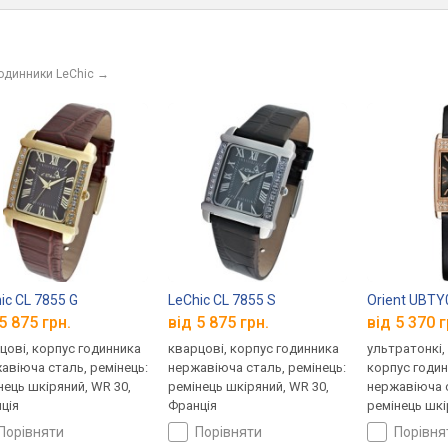
годинники LeChic
→
ic CL 7855 G
LeChic CL 7855 S
Orient UBT
5 875 грн.
від 5 875 грн.
від 5 370 г
цові, корпус годинника
кварцові, корпус годинника
ультратонкі,
авіюча сталь, ремінець:
нержавіюча сталь, ремінець:
корпус годи
нець шкіряний, WR 30,
ремінець шкіряний, WR 30,
нержавіюча с
ція
Франція
ремінець шкі
Японія
порівняти
порівняти
порівн