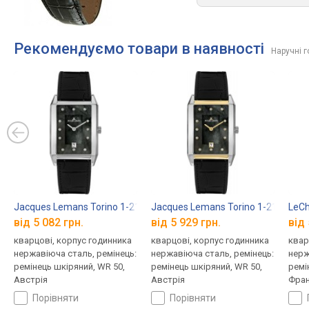
Рекомендуємо товари в наявності
Наручні 
Jacques Lemans Torino 1-2159E
Jacques Lemans Torino 1-2159G
LeCh
від 5 082 грн.
від 5 929 грн.
від 
кварцові, корпус годинника
кварцові, корпус годинника
квар
нержавіюча сталь, ремінець:
нержавіюча сталь, ремінець:
нерж
ремінець шкіряний, WR 50,
ремінець шкіряний, WR 50,
ремі
Австрія
Австрія
Фран
порівняти
порівняти