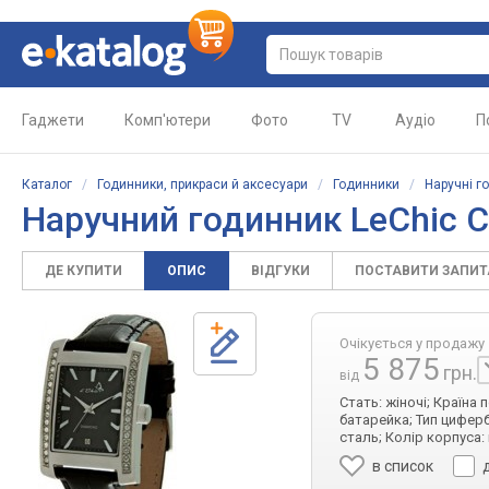
Гаджети
Комп'ютери
Фото
TV
Аудіо
П
Каталог
/
Годинники, прикраси й аксесуари
/
Годинники
/
Наручні г
Наручний годинник LeChic C
ДЕ КУПИТИ
ОПИС
ВІДГУКИ
ПОСТАВИТИ ЗАПИ
Очікується у продажу
5 875
грн.
від
Стать: жіночі; Країна
батарейка; Тип циферб
сталь; Колір корпуса:
в список