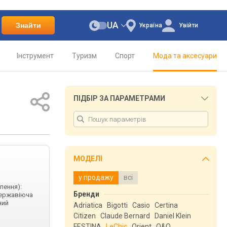
UA
Знайти
Україна
Увійти
Інструмент
Туризм
Спорт
Мода та аксесуари
ПІДБІР ЗА ПАРАМЕТРАМИ
МОДЕЛІ
у продажу
всі
лення):
Бренди
нержавіюча
ний
Adriatica
Bigotti
Casio
Certina
Citizen
Claude Bernard
Daniel Klein
FESTINA
LeChic
Orient
Q&Q