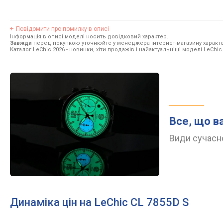
Повідомити про помилку в описі
Інформація в описі моделі носить довідковий характер.
Завжди
перед покупкою уточнюйте у менеджера інтернет-магазину характе
Каталог LeChic 2026
- новинки, хіти продажів і найактуальніші моделі LeChic
Все, що в
Види сучасно
Динаміка цін на LeChic CL 7855D S