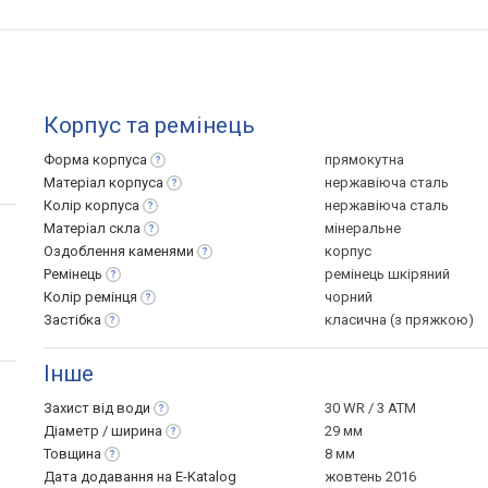
Корпус та ремінець
Форма
корпуса
прямокутна
Матеріал
корпуса
нержавіюча сталь
Колір
корпуса
нержавіюча сталь
Матеріал
скла
мінеральне
Оздоблення
каменями
корпус
Ремінець
ремінець шкіряний
Колір
ремінця
чорний
Застібка
класична (з пряжкою)
Інше
Захист від
води
30 WR / 3 ATM
Діаметр /
ширина
29 мм
Товщина
8 мм
Дата додавання на E-Katalog
жовтень 2016