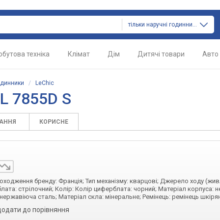
тільки наручні годинники
обутова техніка
Клімат
Дім
Дитячі товари
Авто
одинники
/
LeChic
L 7855D S
ТАННЯ
КОРИСНЕ
 походження бренду: Франція; Тип механізму: кварцові; Джерело ходу (жив
лата: стрілочний; Колір: Колір циферблата: чорний; Матеріал корпуса: 
 нержавіюча сталь; Матеріал скла: мінеральне; Ремінець: ремінець шкіря
додати до порівняння