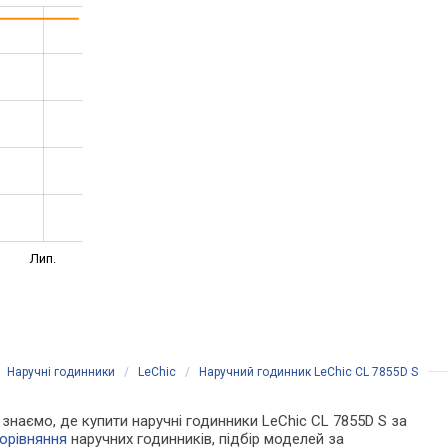
Лип.
/
Наручні годинники
/
LeChic
/
Наручний годинник LeChic CL 7855D S
и знаємо, де купити наручні годинники LeChic CL 7855D S за
орівняння
наручних годинників, підбір моделей за