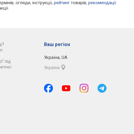
рмінів, огляди, інструкції,
рейтинг
товарів,
рекомендації
кції.
Ваш регіон
і?
r.
Україна
,
UA
і" під
ретної
Україна