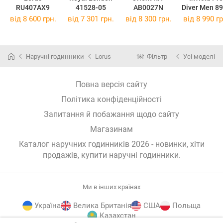
RU407AX9
41528-05
AB0027N
Diver Men 8
від 8 600 грн.
від 7 301 грн.
від 8 300 грн.
від 8 990 гр
Наручні годинники
Lorus
Фільтр
Усі моделі
Повна версія сайту
Політика конфіденційності
Запитання й побажання щодо сайту
Магазинам
Каталог наручних годинників 2026 - новинки, хіти
продажів,
купити наручні годинники
.
Ми в інших країнах
Україна
Велика Британія
США
Польща
Казахстан