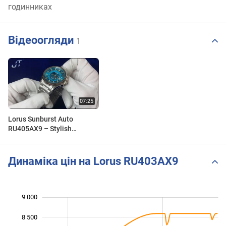
годинниках
Відеоогляди
1
Lorus Sunburst Auto
RU405AX9 – Stylish
Collector's Automatic
(Unboxing & Review)
Динаміка цін на Lorus RU403AX9
9 000
 000
 500
 500
8 500