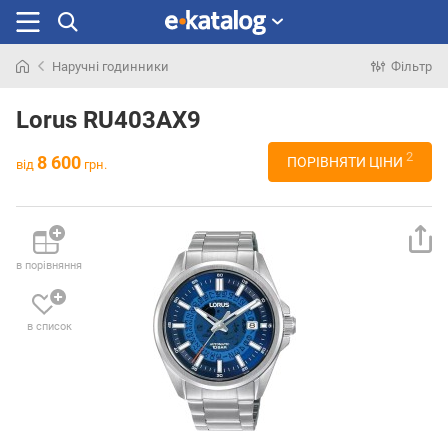
Наручні годинники
Фільтр
Шукали
раніше
Lorus RU403AX9
2
8 600
ПОРІВНЯТИ ЦІНИ
від
грн.
в порівняння
в список