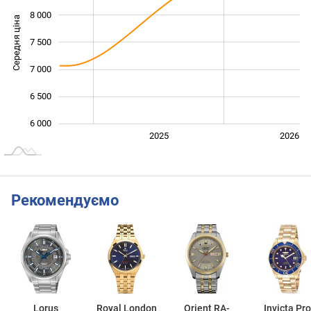
8 000
Середня ціна
7 500
6 000
7 000
6 500
6 000
2024
2027
2025
2026
L
Рекомендуємо
Lorus
Royal London
Orient RA-
Invicta Pro