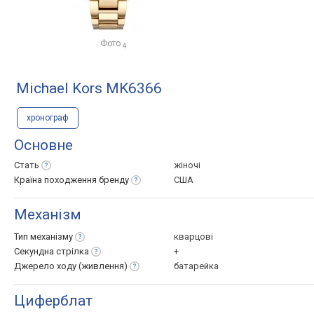
Фото
4
Michael Kors MK6366
хронограф
Основне
Стать
жіночі
Країна походження
бренду
США
Механізм
Тип
механізму
кварцові
Секундна
стрілка
+
Джерело ходу
(живлення)
батарейка
Циферблат