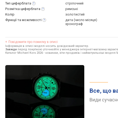
Тип
циферблата
стрілочний
Розмітка
циферблата
римські
Колір
золотистий
Функції та
можливості
дата (число місяця)
хронограф
Повідомити про помилку в описі
Інформація в описі моделі носить довідковий характер.
Завжди
перед покупкою уточнюйте у менеджера інтернет-магазину характе
Каталог Michael Kors 2026
- новинки, хіти продажів і найактуальніші моделі M
Все, що в
Види сучасно