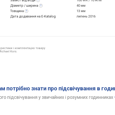
Захист від
води
100 WR / 10 ATM
Діаметр /
ширина
40 мм
Товщина
13 мм
Дата додавання на E-Katalog
липень 2016
ристики і комплектацію товару
ichael Kors.
ам потрібно знати про підсвічування в год
го підсвічування у звичайних і розумних годинниках