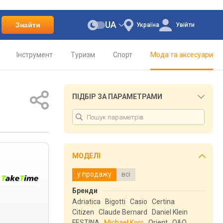
UA
Знайти
Україна
Увійти
Інструмент
Туризм
Спорт
Мода та аксесуари
ПІДБІР ЗА ПАРАМЕТРАМИ
МОДЕЛІ
у продажу
всі
Бренди
Adriatica
Bigotti
Casio
Certina
Citizen
Claude Bernard
Daniel Klein
FESTINA
Michael Kors
Orient
Q&Q