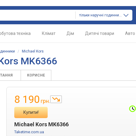
тільки наручні годинники
обутова техніка
Клімат
Дім
Дитячі товари
Авто
одинники
/
Michael Kors
 Kors MK6366
ИТАННЯ
КОРИСНЕ
8 190
грн.
Купити!
Michael Kors MK6366
Taketime.com.ua