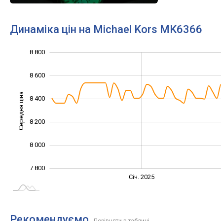
Динаміка цін на Michael Kors MK6366
7 700
7 900
8 100
9 000
7 600
7 400
8 800
8 600
Середня ціна
8 400
7 900
8 200
8 000
7 800
Січ. 2027
Лип.
Січ. 2025
L
Рекомендуємо