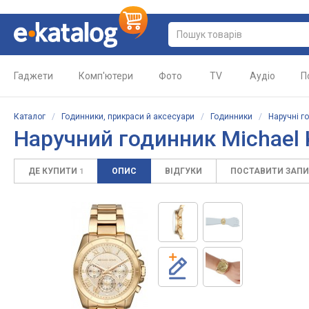
Гаджети
Комп'ютери
Фото
TV
Аудіо
П
Каталог
/
Годинники, прикраси й аксесуари
/
Годинники
/
Наручні г
Наручний годинник Michael
ДЕ КУПИТИ
ОПИС
ВІДГУКИ
ПОСТАВИТИ ЗАП
1