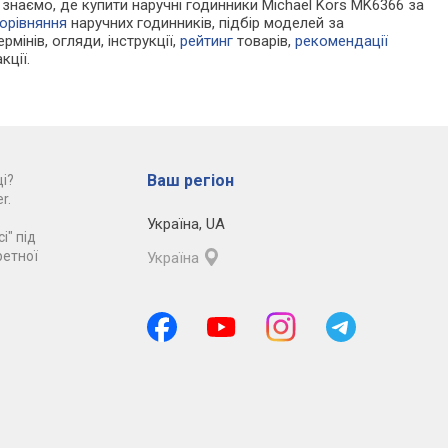
и знаємо, де купити наручні годинники Michael Kors MK6366 за
орівняння
наручних годинників, підбір моделей за
рмінів, огляди, інструкції,
рейтинг
товарів,
рекомендації
кції.
Ваш регіон
і?
r.
Україна
,
UA
і" під
ретної
Україна