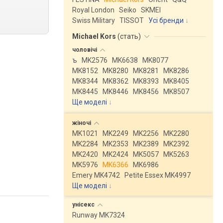
Royal London
Seiko
SKMEI
Swiss Military
TISSOT
Усі бренди
Michael Kors
(
стать
)
чоловічі
ъ
MK2576
MK6638
MK8077
MK8152
MK8280
MK8281
MK8286
MK8344
MK8362
MK8393
MK8405
MK8445
MK8446
MK8456
MK8507
Ще моделі
↓
жіночі
MK1021
MK2249
MK2256
MK2280
MK2284
MK2353
MK2389
MK2392
MK2420
MK2424
MK5057
MK5263
MK5976
MK6366
MK6986
Emery MK4742
Petite Essex MK4997
Ще моделі
↓
унісекс
Runway MK7324