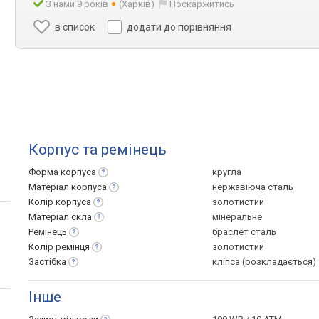
З нами 9 років
(Харків)
Поскаржитись
в список
додати до порівняння
Корпус та ремінець
Форма
корпуса
кругла
Матеріал
корпуса
нержавіюча сталь
Колір
корпуса
золотистий
Матеріал
скла
мінеральне
Ремінець
браслет сталь
Колір
ремінця
золотистий
Застібка
кліпса (розкладається)
Інше