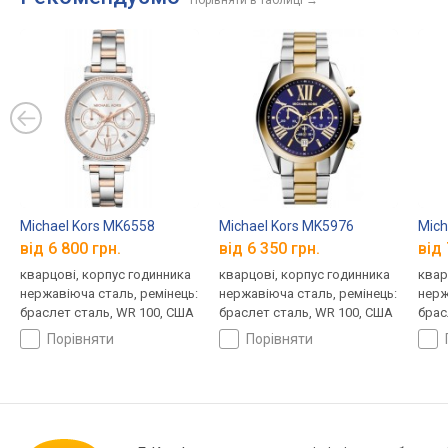
Порівняти в таблиці
→
Michael Kors MK6558
Michael Kors MK5976
Mich
від 6 800 грн.
від 6 350 грн.
від 
кварцові, корпус годинника
кварцові, корпус годинника
квар
нержавіюча сталь, ремінець:
нержавіюча сталь, ремінець:
нерж
браслет сталь, WR 100, США
браслет сталь, WR 100, США
брас
порівняти
порівняти