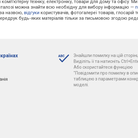
 і комп'ютерну техніку, електроніку, товари для дому та офісу. М
каталозі можна знайти всю необхідну для вибору інформацію —
п
 за назвою,
відгуки
користувачів, фотогалереї товарів, глосарій те
Передрук будь-яких матеріалів тільки за письмовою згодою реда
 країнах
Знайшли помилку на цій сторінц
Виділіть її та натисніть Ctrl+Ente
Або скористайтеся функцією
"Повідомити про помилку в опис
анія
таблицею з параметрами конк
моделі.