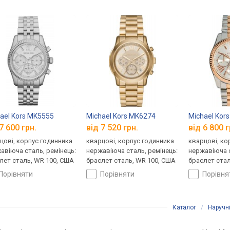
ael Kors MK5555
Michael Kors MK6274
Michael Kor
7 600 грн.
від 7 520 грн.
від 6 800 г
цові, корпус годинника
кварцові, корпус годинника
кварцові, ко
авіюча сталь, ремінець:
нержавіюча сталь, ремінець:
нержавіюча с
лет сталь, WR 100, США
браслет сталь, WR 100, США
браслет стал
порівняти
порівняти
порівн
Каталог
/
Наручн