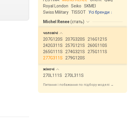
Royal London
Seiko
SKMEI
Swiss Military
TISSOT
Усі бренди
Michel Renee
(
стать
)
чоловічі
207G120S
207G320S
216G121S
242G311S
257G121S
260G110S
265G111S
274G321S
275G111S
277G311S
279G120S
жіночі
270L111S
270L311S
Питання і побажання по підбору моделі →