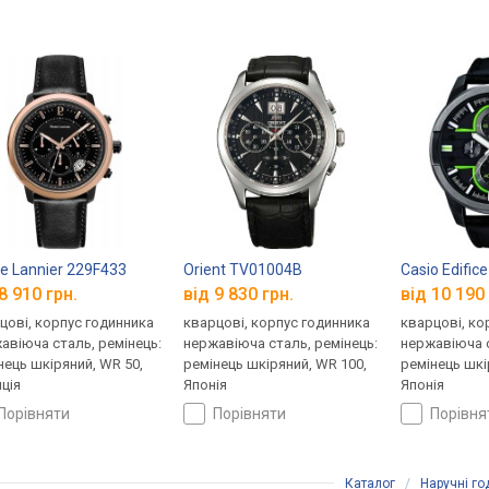
re Lannier 229F433
Orient TV01004B
Casio Edific
8 910 грн.
від 9 830 грн.
від 10 190 
цові, корпус годинника
кварцові, корпус годинника
кварцові, ко
авіюча сталь, ремінець:
нержавіюча сталь, ремінець:
нержавіюча с
нець шкіряний, WR 50,
ремінець шкіряний, WR 100,
ремінець шкі
ція
Японія
Японія
порівняти
порівняти
порівн
Каталог
/
Наручні г