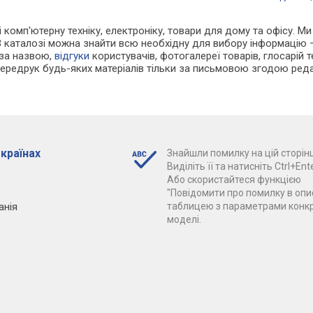
 і комп'ютерну техніку, електроніку, товари для дому та офісу. 
В каталозі можна знайти всю необхідну для вибору інформацію
 за назвою,
відгуки
користувачів, фотогалереї товарів, глосарій те
Передрук будь-яких матеріалів тільки за письмовою згодою реда
 країнах
Знайшли помилку на цій сторінц
Виділіть її та натисніть Ctrl+Ente
Або скористайтеся функцією
"Повідомити про помилку в опис
анія
таблицею з параметрами конк
моделі.