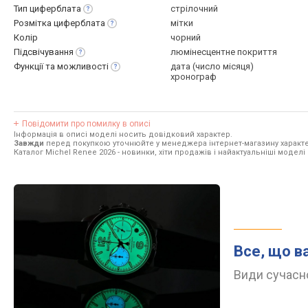
Тип
циферблата
стрілочний
Розмітка
циферблата
мітки
Колір
чорний
Підсвічування
люмінесцентне покриття
Функції та
можливості
дата (число місяця)
хронограф
Повідомити про помилку в описі
Інформація в описі моделі носить довідковий характер.
Завжди
перед покупкою уточнюйте у менеджера інтернет-магазину характе
Каталог Michel Renee 2026
- новинки, хіти продажів і найактуальніші моделі
Все, що в
Види сучасно