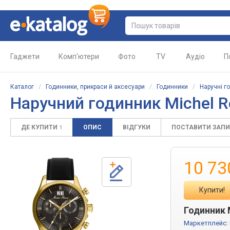
Гаджети
Комп'ютери
Фото
TV
Аудіо
П
Каталог
/
Годинники, прикраси й аксесуари
/
Годинники
/
Наручні г
Наручний годинник Michel 
ДЕ КУПИТИ
ОПИС
ВІДГУКИ
ПОСТАВИТИ ЗАП
1
10 73
Купити!
Годинник 
Маркетплейс: