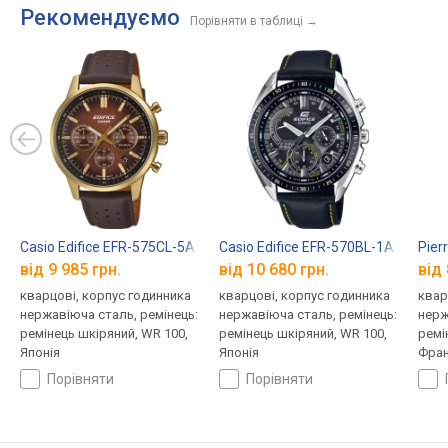
Рекомендуємо
Порівняти в таблиці
→
Casio Edifice EFR-575CL-5A
Casio Edifice EFR-570BL-1A
Pier
від 9 985 грн.
від 10 680 грн.
від 
кварцові, корпус годинника
кварцові, корпус годинника
квар
нержавіюча сталь, ремінець:
нержавіюча сталь, ремінець:
нерж
ремінець шкіряний, WR 100,
ремінець шкіряний, WR 100,
ремі
Японія
Японія
Фран
порівняти
порівняти