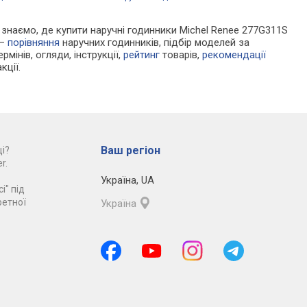
Ми знаємо, де купити наручні годинники Michel Renee 277G311S
 —
порівняння
наручних годинників, підбір моделей за
рмінів, огляди, інструкції,
рейтинг
товарів,
рекомендації
кції.
Ваш регіон
і?
r.
Україна
,
UA
і" під
ретної
Україна