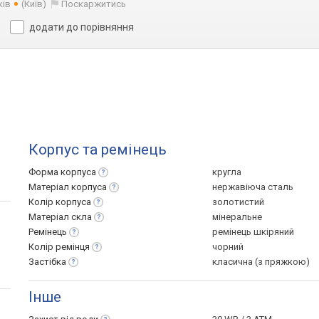
ків
(Київ)
Поскаржитись
додати до порівняння
Корпус та ремінець
Форма
корпуса
кругла
Матеріал
корпуса
нержавіюча сталь
Колір
корпуса
золотистий
Матеріал
скла
мінеральне
Ремінець
ремінець шкіряний
Колір
ремінця
чорний
Застібка
класична (з пряжкою)
Інше