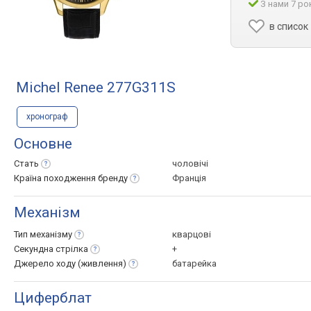
З нами 7 ро
в список
Michel Renee 277G311S
хронограф
Основне
Стать
чоловічі
Країна походження
бренду
Франція
Механізм
Тип
механізму
кварцові
Секундна
стрілка
+
Джерело ходу
(живлення)
батарейка
Циферблат