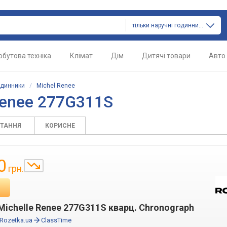
тільки наручні годинники
обутова техніка
Клімат
Дім
Дитячі товари
Авто
одинники
/
Michel Renee
Renee 277G311S
ИТАННЯ
КОРИСНЕ
0
грн.
Michelle Renee 277G311S кварц. Chronograph
Rozetka.ua
ClassTime