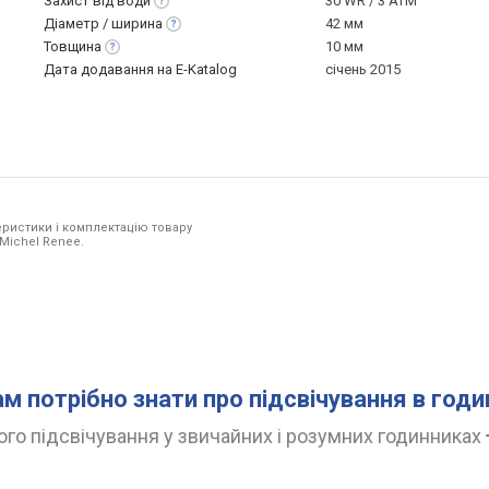
Захист від
води
30 WR / 3 ATM
Діаметр /
ширина
42 мм
Товщина
10 мм
Дата додавання на E-Katalog
січень 2015
ристики і комплектацію товару
 Michel Renee.
ам потрібно знати про підсвічування в год
го підсвічування у звичайних і розумних годинниках