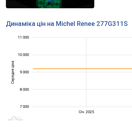
Динаміка цін на Michel Renee 277G311S
12 000
6 500
7 500
8 500
6 000
5 000
11 000
10 000
Середня ціна
9 000
10 000
8 000
7 000
Січ. 2027
Лип.
Січ. 2025
L