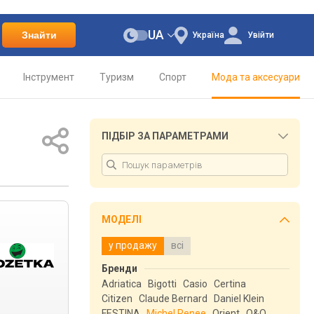
UA
Знайти
Україна
Увійти
Інструмент
Туризм
Спорт
Мода та аксесуари
ПІДБІР ЗА ПАРАМЕТРАМИ
МОДЕЛІ
у продажу
всі
Бренди
Adriatica
Bigotti
Casio
Certina
Citizen
Claude Bernard
Daniel Klein
FESTINA
Michel Renee
Orient
Q&Q