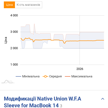
Ціна
К-сть магазинів
4 000
 000
 500
 500
 000
500
0
3 000
Ціна
1 000
2 000
1 000
2024
2025
2028
2026
L
Мінімальна
Середня
Максимальна
Модификації Native Union W.F.A
Sleeve for MacBook 14
3