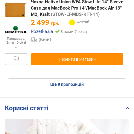
Чохол Native Union WFA Stow Lite 14" Sleeve
Case для MacBook Pro 14"/MacBook Air 13"
M2, Kraft
(STOW-LT-MBS-KFT-14)
2 499
грн.
Rozetka.ua
З нами 7 років
(Київ)
Продавець:
Smart Digital
…
Перейти в магазин
ще
9
пропозицій
Корисні статті