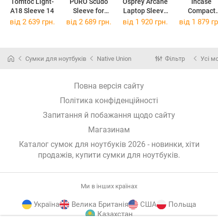
Tomtoc Light-
PURO Scudo
Osprey Arcane
Incase
A18 Sleeve 14
Sleeve for
Laptop Sleeve
Compact
MacBook 14
14
Sleeve
від 2 639 грн.
від 2 689 грн.
від 1 920 грн.
від 1 879 гр
Woolenex f
MacBook P
14
Сумки для ноутбуків
Native Union
Фільтр
Усі м
Повна версія сайту
Політика конфіденційності
Запитання й побажання щодо сайту
Магазинам
Каталог сумок для ноутбуків 2026 - новинки, хіти
продажів,
купити сумки для ноутбуків
.
Ми в інших країнах
Україна
Велика Британія
США
Польща
Казахстан