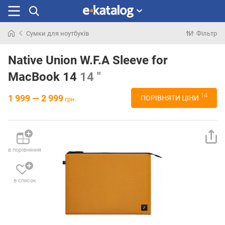
Сумки для ноутбуків
Фільтр
Шукали
раніше
Native Union W.F.A Sleeve for
MacBook 14
14 "
14
1 999 — 2 999
ПОРІВНЯТИ ЦІНИ
грн.
в порівняння
в список