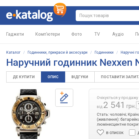
Гаджети
Комп'ютери
Фото
TV
Аудіо
П
Каталог
/
Годинники, прикраси й аксесуари
/
Годинники
/
Наручні г
Наручний годинник Nexxen
ДЕ КУПИТИ
ОПИС
ВІДГУКИ
ПОСТАВИТИ ЗАПИ
Очікується у продажу
2 541
грн.
від
Стать: чоловічі; Краї
(живлення): батарейка
люмінесцентне покрит
в список