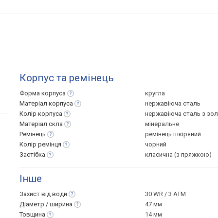
Корпус та ремінець
Форма
корпуса
кругла
Матеріал
корпуса
нержавіюча сталь
Колір
корпуса
нержавіюча сталь з зо
Матеріал
скла
мінеральне
Ремінець
ремінець шкіряний
Колір
ремінця
чорний
Застібка
класична (з пряжкою)
Інше
Захист від
води
30 WR / 3 ATM
Діаметр /
ширина
47 мм
Товщина
14 мм