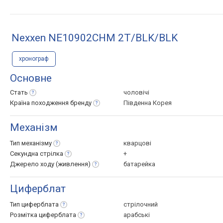
Nexxen NE10902CHM 2T/BLK/BLK
хронограф
Основне
Стать
чоловічі
Країна походження
бренду
Південна Корея
Механізм
Тип
механізму
кварцові
Секундна
стрілка
+
Джерело ходу
(живлення)
батарейка
Циферблат
Тип
циферблата
стрілочний
Розмітка
циферблата
арабські