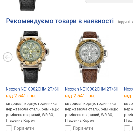
Рекомендуємо товари в наявності
Наручні 
Nexxen NE10902CHM 2T/SIL/BLK
Nexxen NE10902CHM 2T/SIL/BRN
Nex
від 2 541 грн.
від 2 541 грн.
від 
кварцові, корпус годинника
кварцові, корпус годинника
квар
нержавіюча сталь, ремінець:
нержавіюча сталь, ремінець:
нерж
ремінець шкіряний, WR 30,
ремінець шкіряний, WR 30,
ремі
Південна Корея
Південна Корея
Півд
порівняти
порівняти