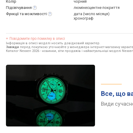
Колір
чорний
Підсвічування
люмінесцентне покриття
Функції та
можливості
дата (число місяця)
хронограф
Повідомити про помилку в описі
Інформація в описі моделі носить довідковий характер.
Завжди
перед покупкою уточнюйте у менеджера інтернет-магазину характе
Каталог Nexxen 2026
- новинки, хіти продажів і найактуальніші моделі Nexxen
Все, що в
Види сучасно