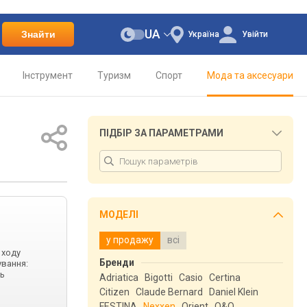
UA
Знайти
Україна
Увійти
Інструмент
Туризм
Спорт
Мода та аксесуари
ПІДБІР ЗА ПАРАМЕТРАМИ
МОДЕЛІ
у продажу
всі
 ходу
Бренди
ування:
ль
Adriatica
Bigotti
Casio
Certina
Citizen
Claude Bernard
Daniel Klein
FESTINA
Nexxen
Orient
Q&Q