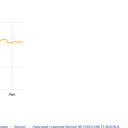
Лип.
нники
/
Nexxen
/
Наручний годинник Nexxen NE10902CHM 2T/BLK/BLK