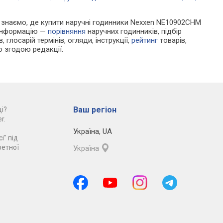
 Ми знаємо, де купити наручні годинники Nexxen NE10902CHM
 інформацію —
порівняння
наручних годинників, підбір
 глосарій термінів, огляди, інструкції,
рейтинг
товарів,
ю згодою редакції.
Ваш регіон
і?
r.
Україна
,
UA
і" під
ретної
Україна