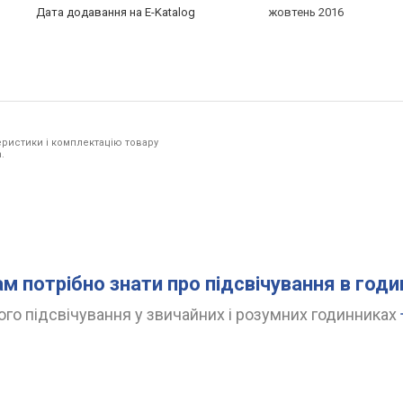
Дата додавання на E-Katalog
жовтень 2016
ристики і комплектацію товару
.
ам потрібно знати про підсвічування в год
го підсвічування у звичайних і розумних годинниках