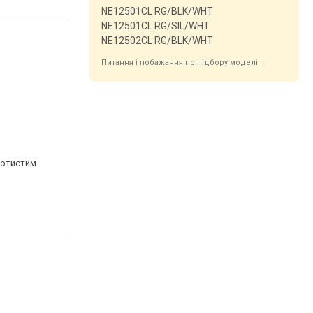
NE12501CL RG/BLK/WHT
NE12501CL RG/SIL/WHT
NE12502CL RG/BLK/WHT
Питання і побажання по підбору моделі →
лотистим