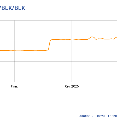
T/BLK/BLK
Лип.
Січ. 2026
Каталог
/
Наручні годи