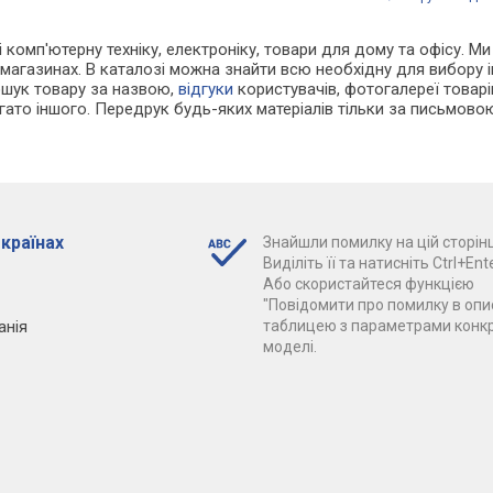
 і комп'ютерну техніку, електроніку, товари для дому та офісу.
-магазинах. В каталозі можна знайти всю необхідну для вибору
ошук товару за назвою,
відгуки
користувачів, фотогалереї товарів,
агато іншого. Передрук будь-яких матеріалів тільки за письмово
 країнах
Знайшли помилку на цій сторінц
Виділіть її та натисніть Ctrl+Ente
Або скористайтеся функцією
"Повідомити про помилку в опис
анія
таблицею з параметрами конк
моделі.