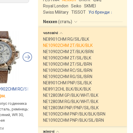
Royal London
Seiko
SKMEI
Swiss Military
TISSOT
Усі бренди
Nexxen
(
стать
)
чоловічі
NE8901CHM RG/SIL/BLK
NE10902CHM 2T/BLK/BLK
NE10902CHM 2T/BLK/BRN
NE10902CHM 2T/SIL/BLK
NE10902CHM 2T/SIL/BRN
NE10902CHM RC/SIL/BRN
NE10902CHM RG/SIL/BRN
NE8901CHM PNP/SIL/BLK
0902CHM RC/SIL/BRN
Nexxen NE10902CHM RG/SIL/BRN
Nexxen NE10902CH
NE8912CHL BLK/BLK/BLK
NE12803M GP/BLK/WHT/BLK
рн.
від 2 541 грн.
від 2 541 грн.
NE12803M RG/BLK/WHT/BLK
рпус годинника
кварцові, корпус годинника
кварцові, корпус го
NE12803M PNP/PNP/SIL/BLK
таль, ремінець:
нержавіюча сталь, ремінець:
нержавіюча сталь, р
NE10902CHM PNP/BLK/BLK/BRN
ряний, WR 30,
ремінець шкіряний, WR 30,
ремінець шкіряний, W
NE10902CHM PNP/BLK/SIL/BRN
рея
Південна Корея
Південна Корея
яти
порівняти
порівняти
жіночі