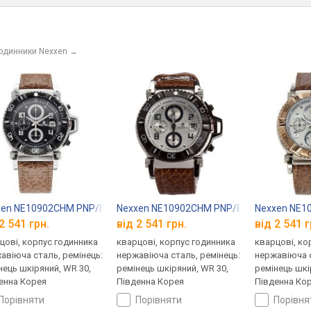
годинники Nexxen
→
xen NE10902CHM PNP/BLK/BLK/BRN
Nexxen NE10902CHM PNP/BLK/SIL/BRN
Nexxen NE1
2 541 грн.
від 2 541 грн.
від 2 541 г
цові, корпус годинника
кварцові, корпус годинника
кварцові, ко
авіюча сталь, ремінець:
нержавіюча сталь, ремінець:
нержавіюча с
нець шкіряний, WR 30,
ремінець шкіряний, WR 30,
ремінець шкі
енна Корея
Південна Корея
Південна Ко
порівняти
порівняти
порівн