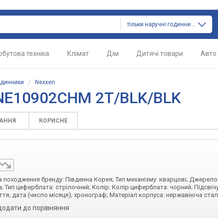
тільки наручні годинники
обутова техніка
Клімат
Дім
Дитячі товари
Авто
одинники
/
Nexxen
 NE10902CHM 2T/BLK/BLK
ТАННЯ
КОРИСНЕ
на походження бренду: Південна Корея; Тип механізму: кварцові; Джерело
; Тип циферблата: стрілочний; Колір: Колір циферблата: чорний; Підсвіч
тя; дата (число місяця); хронограф; Матеріал корпуса: нержавіюча ста
додати до порівняння