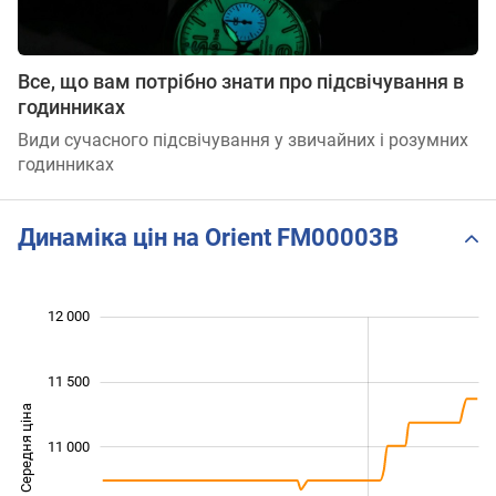
Все, що вам потрібно знати про підсвічування в
годинниках
Види сучасного підсвічування у звичайних і розумних
годинниках
Динаміка цін на Orient FM00003B
 200
 400
 500
 800
 500
 000
12 000
11 500
Середня ціна
11 000
10 200