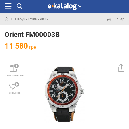
Наручні годинники
Фільтр
Шукали
раніше
Orient FM00003B
11 580
грн.
в порівняння
в список