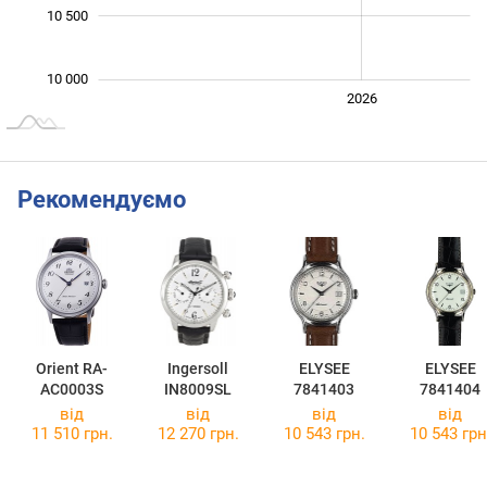
10 500
10 000
2024
2025
2028
2026
L
Рекомендуємо
Orient RA-
Ingersoll
ELYSEE
ELYSEE
AC0003S
IN8009SL
7841403
7841404
від
від
від
від
11 510 грн.
12 270 грн.
10 543 грн.
10 543 грн