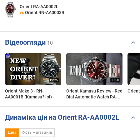
Orient RA-AA0002L
vs
Orient RN-AA0003R
Відеоогляди
10
Orient Mako 3 - RN-
Orient Kamasu Review - Red
Orien
AA0001B (Kamasu? lol) -
Dial Automatic Watch RA-
Review, Measurements,
AA0003R19B
Lume
Динаміка цін на Orient RA-AA0002L
Ціна
К-сть магазинів