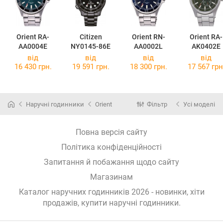
Orient RA-
Citizen
Orient RN-
Orient RA-
AA0004E
NY0145-86E
AA0002L
AK0402E
від
від
від
від
16 430 грн.
19 591 грн.
18 300 грн.
17 567 грн
Наручні годинники
Orient
Фільтр
Усі моделі
Повна версія сайту
Політика конфіденційності
Запитання й побажання щодо сайту
Магазинам
Каталог наручних годинників 2026 - новинки, хіти
продажів,
купити наручні годинники
.