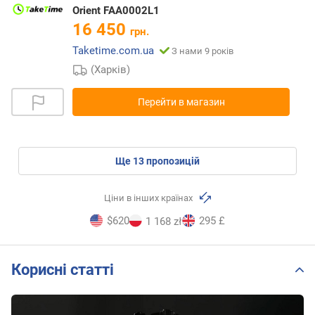
Orient FAA0002L1
16 450
грн.
Taketime.com.ua
З нами 9 років
(Харків)
Перейти в магазин
ще
13
пропозицій
Ціни в інших країнах
$620
295 £
1 168 zł
Корисні статті