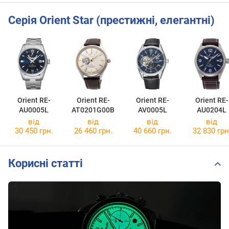
Серія Orient Star (престижні, елегантні)
Orient RE-
Orient RE-
Orient RE-
Orient RE-
AU0005L
AT0201G00B
AV0005L
AU0204L
від
від
від
від
30 450 грн.
26 460 грн.
40 660 грн.
32 830 грн
Корисні статті