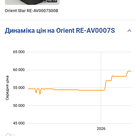
Orient Star RE-AV0007S00B
Динаміка цін на Orient RE-AV0007S
 000
 000
 000
 000
 000
 000
65 000
60 000
Середня ціна
48 000
55 000
50 000
45 000
2024
2025
2028
2026
L