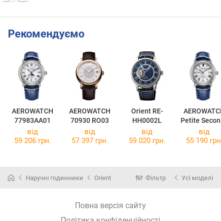
Рекомендуємо
AEROWATCH
AEROWATCH
Orient RE-
AEROWATC
77983AA01
70930 RO03
HH0002L
Petite Seco
76983AA0
від
від
від
від
59 206 грн.
57 397 грн.
59 020 грн.
55 190 грн
Наручні годинники
Orient
Фільтр
Усі моделі
Повна версія сайту
Політика конфіденційності