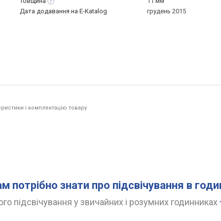
Товщина
11 мм
Дата додавання на E-Katalog
грудень 2015
ристики і комплектацію товару
ам потрібно знати про підсвічування в год
го підсвічування у звичайних і розумних годинниках