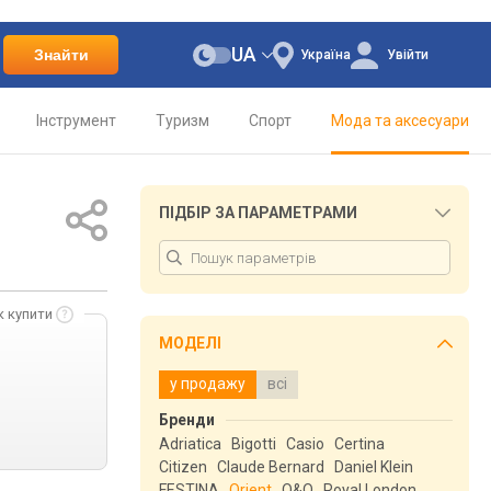
UA
Знайти
Україна
Увійти
Інструмент
Туризм
Спорт
Мода та аксесуари
ПІДБІР ЗА ПАРАМЕТРАМИ
к купити
МОДЕЛІ
у продажу
всі
Бренди
Adriatica
Bigotti
Casio
Certina
Citizen
Claude Bernard
Daniel Klein
FESTINA
Orient
Q&Q
Royal London