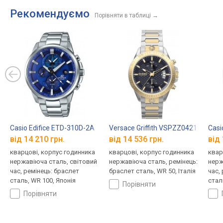
Рекомендуємо
Порівняти в таблиці
→
Casio Edifice ETD-310D-2A
Versace Griffith VSPZZ0421
Casi
від 14 210 грн.
від 14 536 грн.
від 
кварцові, корпус годинника
кварцові, корпус годинника
квар
нержавіюча сталь, світовий
нержавіюча сталь, ремінець:
нерж
час, ремінець: браслет
браслет сталь, WR 50, Італія
час,
сталь, WR 100, Японія
стал
порівняти
порівняти