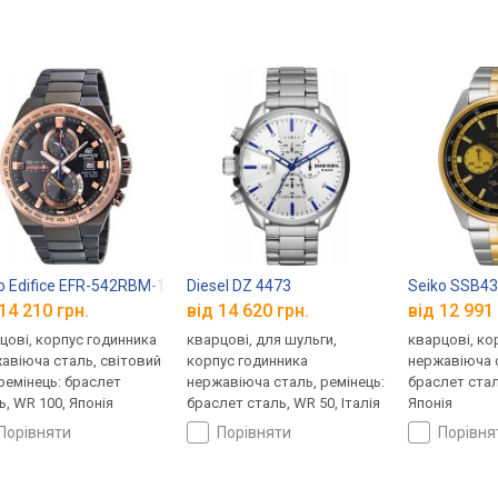
o Edifice EFR-542RBM-1A
Diesel DZ 4473
Seiko SSB4
14 210 грн.
від 14 620 грн.
від 12 991 
цові, корпус годинника
кварцові, для шульги,
кварцові, ко
авіюча сталь, світовий
корпус годинника
нержавіюча с
 ремінець: браслет
нержавіюча сталь, ремінець:
браслет стал
ь, WR 100, Японія
браслет сталь, WR 50, Італія
Японія
порівняти
порівняти
порівн