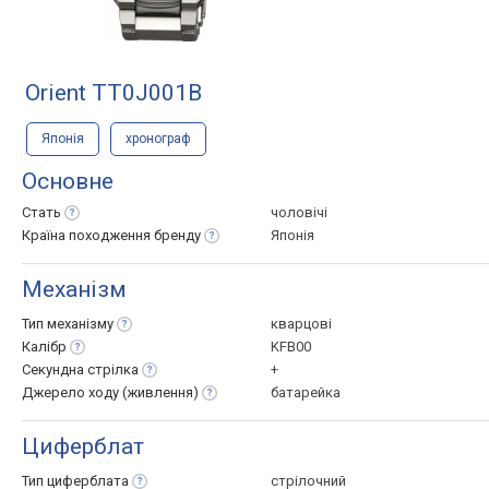
Orient TT0J001B
Японія
хронограф
Основне
Стать
чоловічі
Країна походження
бренду
Японія
Механізм
Тип
механізму
кварцові
Калібр
KFB00
Секундна
стрілка
+
Джерело ходу
(живлення)
батарейка
Циферблат
Тип
циферблата
стрілочний