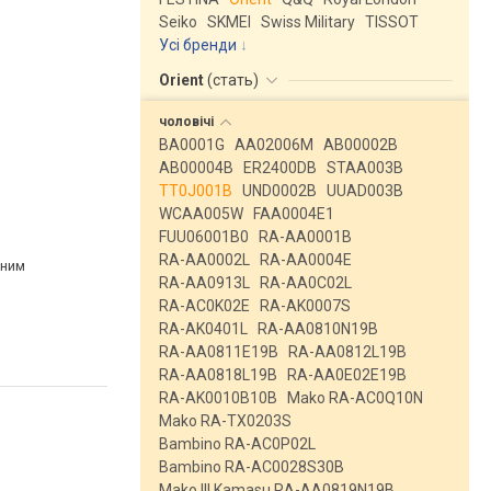
Seiko
SKMEI
Swiss Military
TISSOT
Усі бренди
Orient
(
стать
)
чоловічі
BA0001G
AA02006M
AB00002B
AB00004B
ER2400DB
STAA003B
TT0J001B
UND0002B
UUAD003B
WCAA005W
FAA0004E1
FUU06001B0
RA-AA0001B
RA-AA0002L
RA-AA0004E
рним
RA-AA0913L
RA-AA0C02L
RA-AC0K02E
RA-AK0007S
RA-AK0401L
RA-AA0810N19B
RA-AA0811E19B
RA-AA0812L19B
RA-AA0818L19B
RA-AA0E02E19B
RA-AK0010B10B
Mako RA-AC0Q10N
Mako RA-TX0203S
Bambino RA-AC0P02L
Bambino RA-AC0028S30B
Mako III Kamasu RA-AA0819N19B