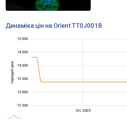
Динаміка цін на Orient TT0J001B
15 000
11 500
12 000
15 500
14 500
Середня ціна
14 000
12 500
13 500
13 000
12 500
Січ. 2027
Лип.
Січ. 2025
L