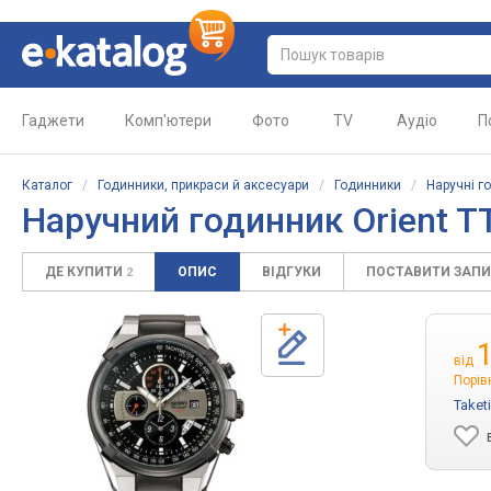
Гаджети
Комп'ютери
Фото
TV
Аудіо
П
Каталог
/
Годинники, прикраси й аксесуари
/
Годинники
/
Наручні г
Наручний годинник Orient 
ДЕ КУПИТИ
ОПИС
ВІДГУКИ
ПОСТАВИТИ ЗАП
2
від
Порів
Taket