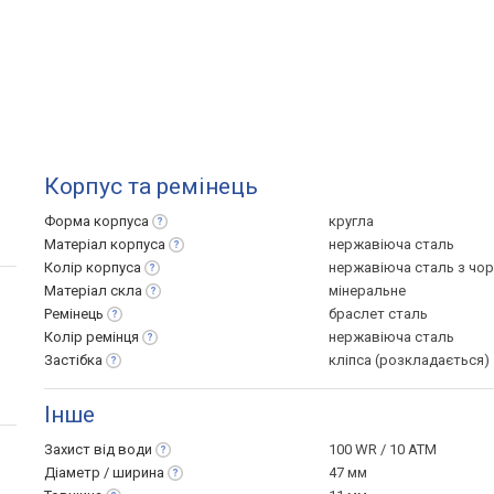
Корпус та ремінець
Форма
корпуса
кругла
Матеріал
корпуса
нержавіюча сталь
Колір
корпуса
нержавіюча сталь з чо
Матеріал
скла
мінеральне
Ремінець
браслет сталь
Колір
ремінця
нержавіюча сталь
Застібка
кліпса (розкладається)
Інше
Захист від
води
100 WR / 10 ATM
Діаметр /
ширина
47 мм