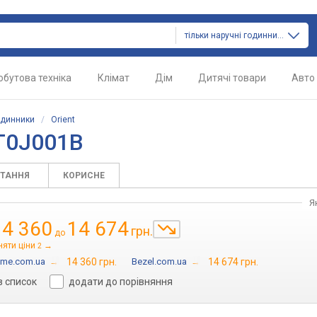
тільки наручні годинники
обутова техніка
Клімат
Дім
Дитячі товари
Авто
одинники
/
Orient
TT0J001B
ИТАННЯ
КОРИСНЕ
Я
14 360
14 674
грн.
до
няти ціни
→
2
ime.com.ua
→
14 360 грн.
Bezel.com.ua
→
14 674 грн.
в список
додати до порівняння