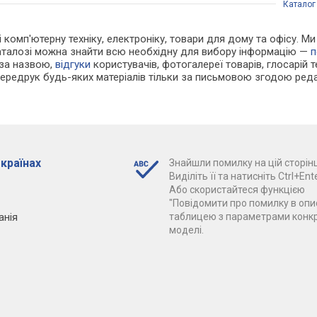
Каталог
 і комп'ютерну техніку, електроніку, товари для дому та офісу. М
каталозі можна знайти всю необхідну для вибору інформацію —
п
 за назвою,
відгуки
користувачів, фотогалереї товарів, глосарій те
Передрук будь-яких матеріалів тільки за письмовою згодою реда
 країнах
Знайшли помилку на цій сторінц
Виділіть її та натисніть Ctrl+Ente
Або скористайтеся функцією
"Повідомити про помилку в опис
анія
таблицею з параметрами конк
моделі.