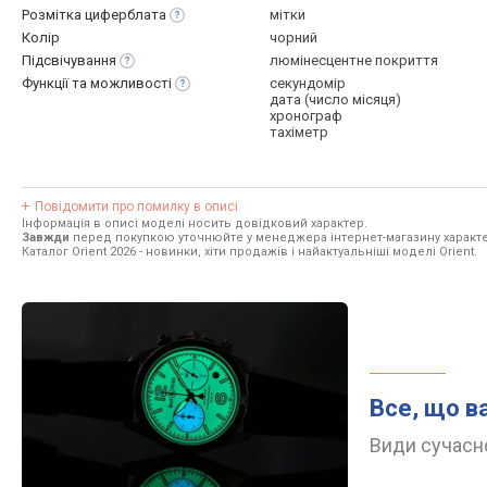
Розмітка
циферблата
мітки
Колір
чорний
Підсвічування
люмінесцентне покриття
Функції та
можливості
секундомір
дата (число місяця)
хронограф
тахіметр
Повідомити про помилку в описі
Інформація в описі моделі носить довідковий характер.
Завжди
перед покупкою уточнюйте у менеджера інтернет-магазину характе
Каталог Orient 2026
- новинки, хіти продажів і найактуальніші моделі Orient.
Все, що в
Види сучасно