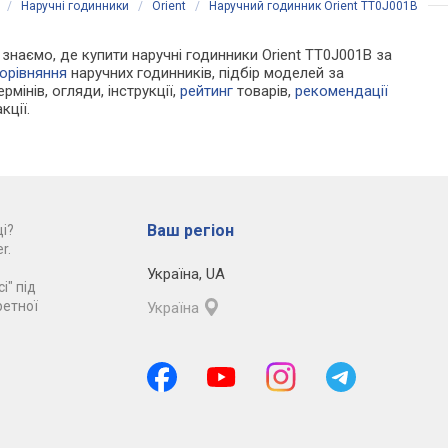
/
Наручні годинники
/
Orient
/
Наручний годинник Orient TT0J001B
и знаємо, де купити наручні годинники Orient TT0J001B за
орівняння
наручних годинників, підбір моделей за
рмінів, огляди, інструкції,
рейтинг
товарів,
рекомендації
кції.
Ваш регіон
і?
r.
Україна
,
UA
і" під
ретної
Україна