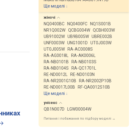
Ще моделі
↓
жіночі
NQ0400BC
NQ0400FC
NQ1S001B
NR1Q002W
QCBG004W
QCBH003W
UB91002W
UB9B005W
UBRE002B
UNF0003W
UNG1001D
UT0J003W
UT0J005W
RA-AC0008S
RA-AG0018L
RA-AK0006L
RA-NB0101B
RA-NB0103S
RA-NB0104S
RA-QC1701L
RE-ND0012L
RE-ND0103N
RA-NR2001G10B
RA-NR2002P10B
RE-ND0017L00B
RF-QA0012S10B
Ще моделі
↓
унісекс
QB1N007D
LGW00004W
инниках
Питання і побажання по підбору моделі →