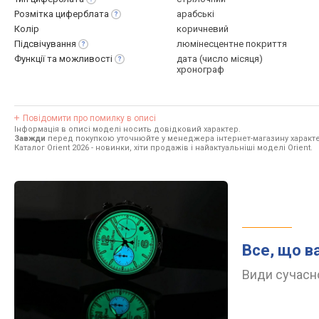
Розмітка
циферблата
арабські
Колір
коричневий
Підсвічування
люмінесцентне покриття
Функції та
можливості
дата (число місяця)
хронограф
Повідомити про помилку в описі
Інформація в описі моделі носить довідковий характер.
Завжди
перед покупкою уточнюйте у менеджера інтернет-магазину характе
Каталог Orient 2026
- новинки, хіти продажів і найактуальніші моделі Orient.
Все, що в
Види сучасно