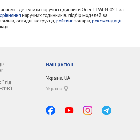
и знаємо, де купити наручні годинники Orient TW05002T за
орівняння
наручних годинників, підбір моделей за
рмінів, огляди, інструкції,
рейтинг
товарів,
рекомендації
кції.
Ваш регіон
і?
r.
Україна
,
UA
і" під
ретної
Україна