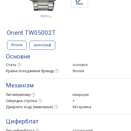
Фото
3
Orient TW05002T
Японія
хронограф
Основне
Стать
чоловічі
Країна походження
бренду
Японія
Механізм
Тип
механізму
кварцові
Секундна
стрілка
+
Джерело ходу
(живлення)
батарейка
Циферблат
Тип
циферблата
стрілочний