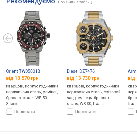
Рекомендуємо
Порівняти в таблиці
→
Orient TW05001B
Diesel DZ7476
Arma
від 13 570 грн.
від 13 730 грн.
від 
кварцові, корпус годинника
кварцові, корпус годинника
квар
нержавіюча сталь, ремінець:
нержавіюча сталь, світовий
нерж
браслет сталь, WR 50,
час, ремінець: браслет
брас
Японія
сталь, WR 30, Італія
Італі
порівняти
порівняти