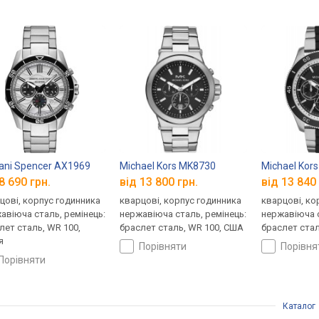
ni Spencer AX1969
Michael Kors MK8730
Michael Kor
8 690 грн.
від 13 800 грн.
від 13 840 
цові, корпус годинника
кварцові, корпус годинника
кварцові, ко
авіюча сталь, ремінець:
нержавіюча сталь, ремінець:
нержавіюча с
лет сталь, WR 100,
браслет сталь, WR 100, США
браслет стал
я
порівняти
порівн
порівняти
Каталог