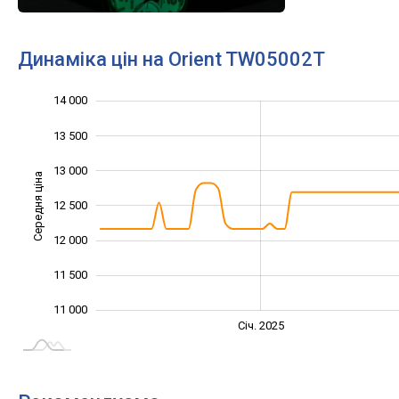
Динаміка цін на Orient TW05002T
14 000
10 000
10 500
14 500
13 500
13 000
Середня ціна
12 500
11 000
12 000
11 500
11 000
Січ. 2027
Лип.
Січ. 2025
L