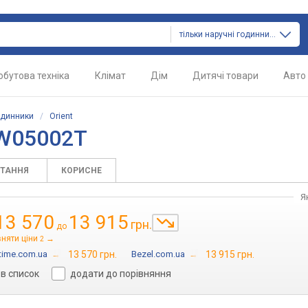
тільки наручні годинники
обутова техніка
Клімат
Дім
Дитячі товари
Авто
одинники
/
Orient
TW05002T
ИТАННЯ
КОРИСНЕ
Я
13 570
13 915
грн.
до
вняти ціни
→
2
time.com.ua
→
13 570 грн.
Bezel.com.ua
→
13 915 грн.
в список
додати до порівняння