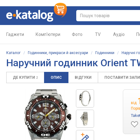
Гаджети
Комп'ютери
Фото
TV
Аудіо
П
Каталог
/
Годинники, прикраси й аксесуари
/
Годинники
/
Наручні г
Наручний годинник Orient 
ДЕ КУПИТИ
ОПИС
ВІДГУКИ
ПОСТАВИТИ ЗАП
2
від
Порі
Take