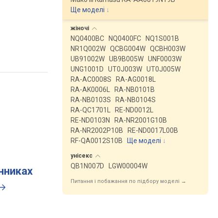
Ще моделі
↓
жіночі
NQ0400BC
NQ0400FC
NQ1S001B
NR1Q002W
QCBG004W
QCBH003W
UB91002W
UB9B005W
UNF0003W
UNG1001D
UT0J003W
UT0J005W
RA-AC0008S
RA-AG0018L
RA-AK0006L
RA-NB0101B
RA-NB0103S
RA-NB0104S
RA-QC1701L
RE-ND0012L
RE-ND0103N
RA-NR2001G10B
RA-NR2002P10B
RE-ND0017L00B
RF-QA0012S10B
Ще моделі
↓
унісекс
QB1N007D
LGW00004W
инниках
Питання і побажання по підбору моделі →