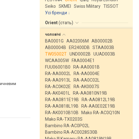
Seiko
SKMEI
Swiss Military
TISSOT
Усі бренди
Orient
(
стать
)
чоловічі
BA0001G
AA02006M
AB00002B
AB00004B
ER2400DB
STAA003B
TW05002T
UND0002B
UUAD003B
WCAA005W
FAA0004E1
FUU06001B0
RA-AA0001B
RA-AA0002L
RA-AA0004E
RA-AA0913L
RA-AA0C02L
ричневим
RA-AC0K02E
RA-AK0007S
RA-AK0401L
RA-AA0810N19B
RA-AA0811E19B
RA-AA0812L19B
RA-AA0818L19B
RA-AA0E02E19B
RA-AK0010B10B
Mako RA-AC0Q10N
Mako RA-TX0203S
Bambino RA-AC0P02L
Bambino RA-AC0028S30B
Mako III Kamasu RA-AA0819N19B