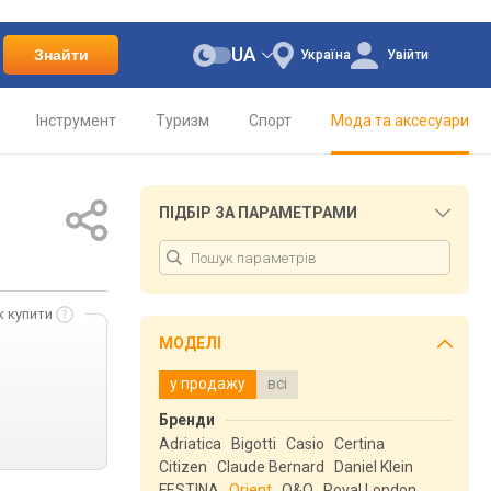
UA
Знайти
Україна
Увійти
Інструмент
Туризм
Спорт
Мода та аксесуари
ПІДБІР ЗА ПАРАМЕТРАМИ
к купити
МОДЕЛІ
у продажу
всі
Бренди
Adriatica
Bigotti
Casio
Certina
Citizen
Claude Bernard
Daniel Klein
FESTINA
Orient
Q&Q
Royal London