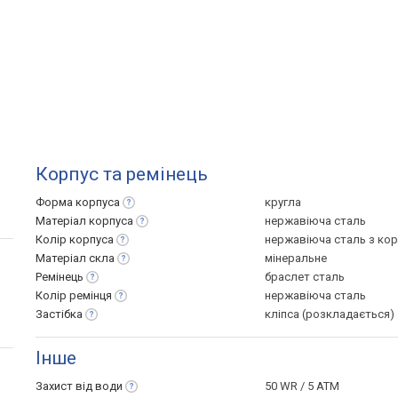
Корпус та ремінець
Форма
корпуса
кругла
Матеріал
корпуса
нержавіюча сталь
Колір
корпуса
нержавіюча сталь з ко
Матеріал
скла
мінеральне
Ремінець
браслет сталь
Колір
ремінця
нержавіюча сталь
Застібка
кліпса (розкладається)
Інше
Захист від
води
50 WR / 5 ATM