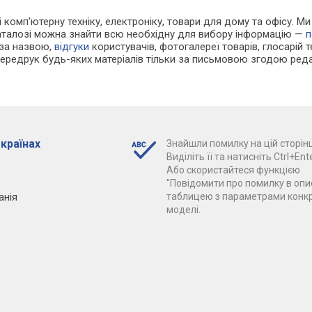
 і комп'ютерну техніку, електроніку, товари для дому та офісу. М
каталозі можна знайти всю необхідну для вибору інформацію —
п
 за назвою,
відгуки
користувачів, фотогалереї товарів, глосарій те
Передрук будь-яких матеріалів тільки за письмовою згодою реда
 країнах
Знайшли помилку на цій сторінц
Виділіть її та натисніть Ctrl+Ente
Або скористайтеся функцією
"Повідомити про помилку в опис
анія
таблицею з параметрами конк
моделі.