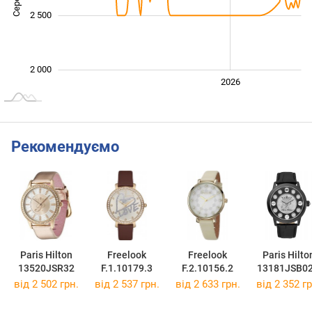
2 500
2 000
2024
2025
2028
2026
L
Рекомендуємо
Paris Hilton
Freelook
Freelook
Paris Hilto
13520JSR32
F.1.10179.3
F.2.10156.2
13181JSB0
від 2 502 грн.
від 2 537 грн.
від 2 633 грн.
від 2 352 гр