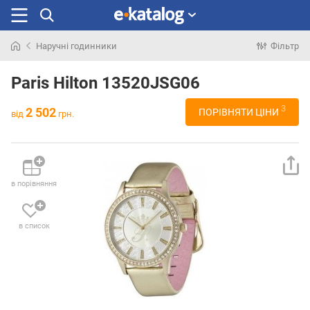
Наручні годинники
Фільтр
Шукали
раніше
Paris Hilton 13520JSG06
3
2 502
ПОРІВНЯТИ ЦІНИ
від
грн.
в порівняння
в список