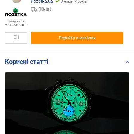
Rozetka.ua
З нами 7 років
(Київ)
Продавець:
CHRONOSHOP
Перейти в магазин
Корисні статті