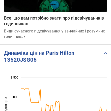
Все, що вам потрібно знати про підсвічування в
годинниках
Види сучасного підсвічування у звичайних і розумних
годинниках
Динаміка цін на Paris Hilton
13520JSG06
 600
 800
 200
 400
 000
 500
 000
3 500
3 000
Середня ціна
2 000