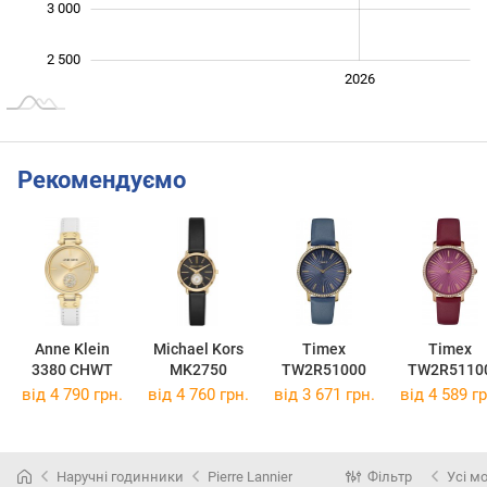
3 000
2 500
2024
2025
2028
2026
L
Рекомендуємо
Anne Klein
Michael Kors
Timex
Timex
3380 CHWT
MK2750
TW2R51000
TW2R5110
від 4 790 грн.
від 4 760 грн.
від 3 671 грн.
від 4 589 гр
Наручні годинники
Pierre Lannier
Фільтр
Усі м