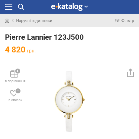
Наручні годинники
Фільтр
Шукали
раніше
Pierre Lannier 123J500
4 820
грн.
в порівняння
в список