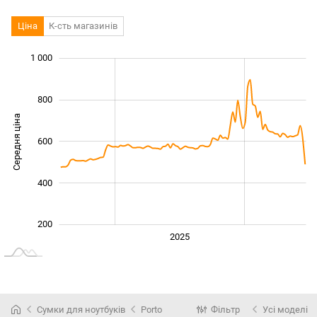
Ціна
К-сть магазинів
1 000
 200
-200
100
300
500
700
0
800
Середня ціна
600
1 000
400
200
2024
2026
2027
2025
L
Сумки для ноутбуків
Porto
Фільтр
Усі моделі