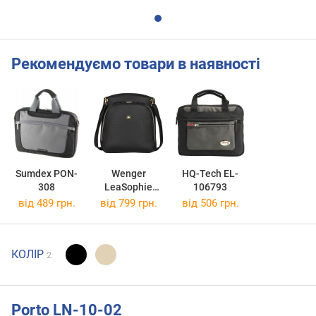
Рекомендуємо товари в наявності
Sumdex PON-
Wenger
HQ-Tech EL-
308
LeaSophie
106793
Crossbody Tote
від 489 грн.
від 799 грн.
від 506 грн.
10
КОЛІР
2
Porto LN-10-02