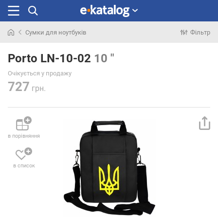
Сумки для ноутбуків
Фільтр
Шукали
раніше
Porto LN-10-02
10 "
Очікується у продажу
727
грн.
в порівняння
в список