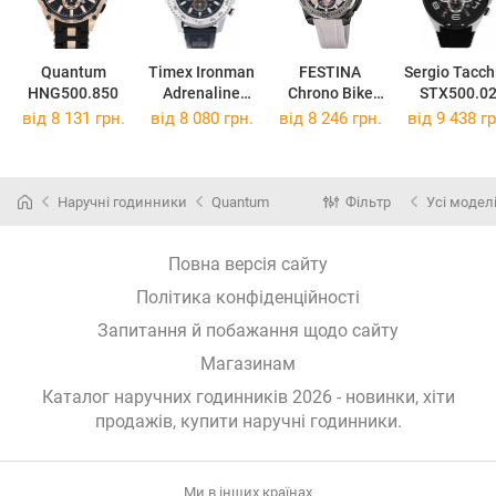
Quantum
Timex Ironman
FESTINA
Sergio Tacch
HNG500.850
Adrenaline
Chrono Bike
STX500.0
TW2W55500
F20726/1
від 8 131 грн.
від 8 080 грн.
від 8 246 грн.
від 9 438 гр
Наручні годинники
Quantum
Фільтр
Усі модел
Повна версія сайту
Політика конфіденційності
Запитання й побажання щодо сайту
Магазинам
Каталог наручних годинників 2026 - новинки, хіти
продажів,
купити наручні годинники
.
Ми в інших країнах