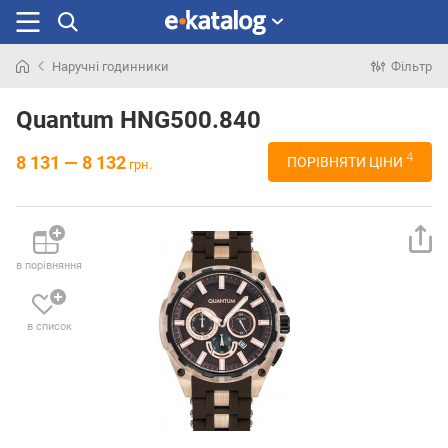
Наручні годинники
Фільтр
Шукали
раніше
Quantum HNG500.840
4
8 131 — 8 132
ПОРІВНЯТИ ЦІНИ
грн.
в порівняння
в список