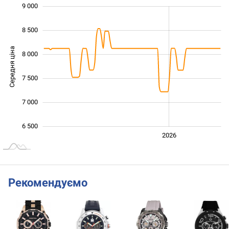
9 000
 000
 500
 000
 500
8 500
Середня ціна
8 000
6 000
7 500
7 000
6 500
2024
2025
2028
2026
L
Рекомендуємо