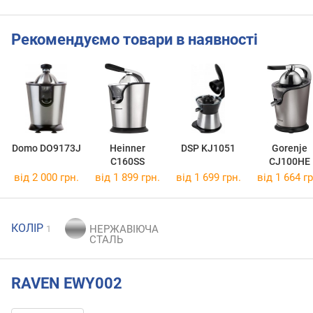
Рекомендуємо товари в наявності
Domo DO9173J
Heinner
DSP KJ1051
Gorenje
C160SS
CJ100HE
від 2 000 грн.
від 1 899 грн.
від 1 699 грн.
від 1 664 гр
КОЛІР
1
RAVEN EWY002