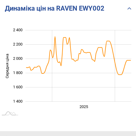
Динаміка цін на RAVEN EWY002
2 400
 000
 200
 600
2 200
Середня ціна
2 000
1 400
1 800
1 600
1 400
2024
2026
2027
2025
L