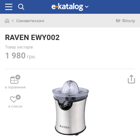
Соковитискачі
Фільтр
Шукали
раніше
RAVEN EWY002
Товар застарів
1 980
грн.
в порівняння
в список