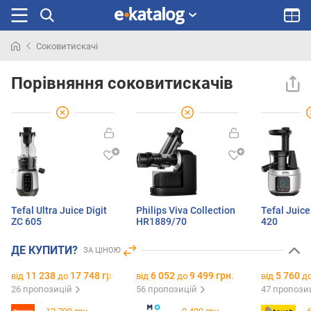
Соковитискачі
Шукали
раніше
Порівняння соковитискачів
Tefal Ultra Juice Digit
Philips Viva Collection
Tefal Juice
ZC 605
HR1889/70
420
ДЕ КУПИТИ?
ЗА ЦІНОЮ
11 238
17 748 грн.
6 052
9 499 грн.
5 760
від
до
від
до
від
д
26 пропозицій
56 пропозицій
47 пропози