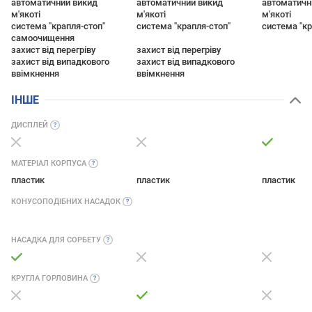
автоматичний викид
автоматичний викид
автоматичн
м'якоті
м'якоті
м'якоті
система "крапля-стоп"
система "крапля-стоп"
система "кр
самоочищення
захист від перегріву
захист від перегріву
захист від випадкового
захист від випадкового
ввімкнення
ввімкнення
ІНШЕ
ДИСПЛЕЙ
МАТЕРІАЛ
КОРПУСА
пластик
пластик
пластик
КОНУСОПОДІБНИХ
НАСАДОК
НАСАДКА ДЛЯ
СОРБЕТУ
КРУГЛА
ГОРЛОВИНА