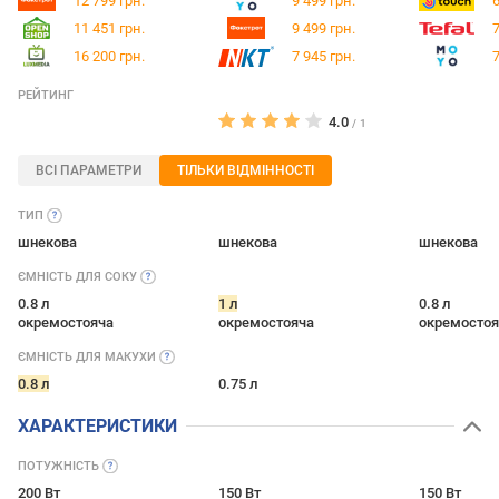
12 799 грн.
9 499 грн.
6
11 451 грн.
9 499 грн.
7
16 200 грн.
7 945 грн.
7
РЕЙТИНГ
4.0
/
1
ВСІ ПАРАМЕТРИ
ТІЛЬКИ ВІДМІННОСТІ
ТИП
шнекова
шнекова
шнекова
ЄМНІСТЬ ДЛЯ
СОКУ
0.8 л
1 л
0.8 л
окремостояча
окремостояча
окремостоя
ЄМНІСТЬ ДЛЯ
МАКУХИ
0.8 л
0.75 л
ХАРАКТЕРИСТИКИ
ПОТУЖНІСТЬ
200 Вт
150 Вт
150 Вт