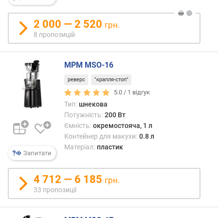
н
і
2 000 — 2 520
грн.
с
8 пропозицій
т
ю
MPM MSO-16
в
і
реверс
"крапля-стоп"
д
5.0 /
1
відгук
д
Тип:
шнекова
е
Потужність:
200 Вт
ш
Ємність:
окремостояча, 1 л
е
Контейнер для макухи:
0.8 л
в
Матеріал:
пластик
и
Запитати
х
д
4 712 — 6 185
грн.
о
33 пропозиції
д
о
р