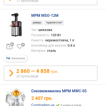
17 пропозицій
ю
д
о
MPM MSO-12M
д
а
реверс
"крапля-стоп"
в
Тип:
шнекова
а
Потужність:
120 Вт
н
Ємність:
окремостояча, 1 л
н
Контейнер для макухи:
0.8 л
я
Матеріал:
сталь
з
Запитати
а
к
2 860 — 4 858
грн.
і
20 пропозицій
л
ь
к
Соковижималка MPM MWC-05
і
с
2 407
грн.
т
Comtrading.ua
З нами 6 років