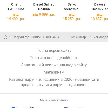
Orient
Diesel Griffed
Seiko
Davosa
TW03005A
DZ4656
SSB296P1
162.477.4
від
від 9 099 грн.
від
від
14 400 грн.
15 250 грн.
13 687 грн
Наручні годинники
RODANIA
Фільтр
Усі модел
Повна версія сайту
Політика конфіденційності
Запитання й побажання щодо сайту
Магазинам
Каталог наручних годинників 2026 - новинки, хіти
продажів,
купити наручні годинники
.
Ми в інших країнах