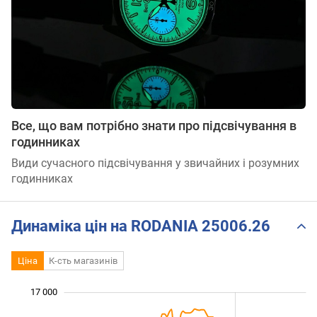
Все, що вам потрібно знати про підсвічування в
годинниках
Види сучасного підсвічування у звичайних і розумних
годинниках
Динаміка цін на RODANIA 25006.26
Ціна
К-сть магазинів
17 000
 000
 000
 000