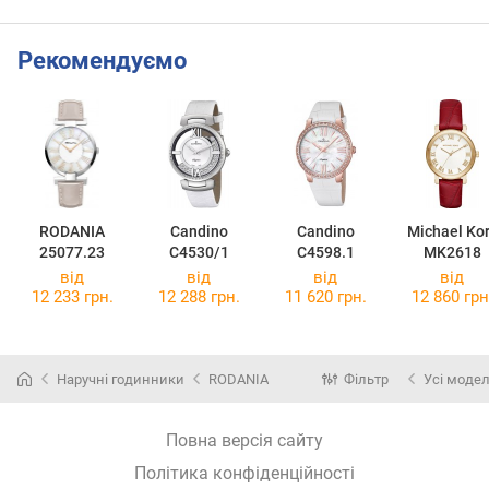
Рекомендуємо
RODANIA
Candino
Candino
Michael Ko
25077.23
C4530/1
C4598.1
MK2618
від
від
від
від
12 233 грн.
12 288 грн.
11 620 грн.
12 860 грн
Наручні годинники
RODANIA
Фільтр
Усі модел
Повна версія сайту
Політика конфіденційності