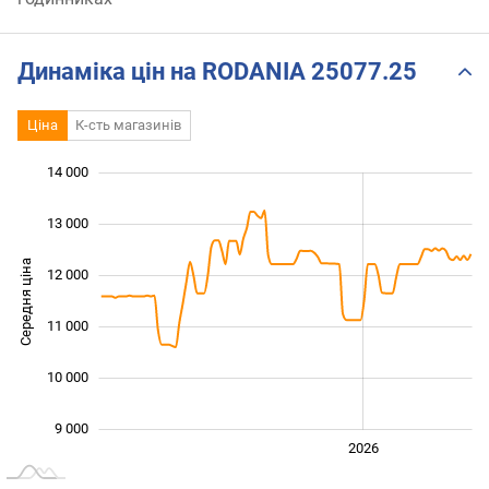
Динаміка цін на RODANIA 25077.25
Ціна
К-сть магазинів
14 000
 000
 000
 000
13 000
Середня ціна
12 000
10 000
11 000
10 000
9 000
2024
2025
2028
2026
L