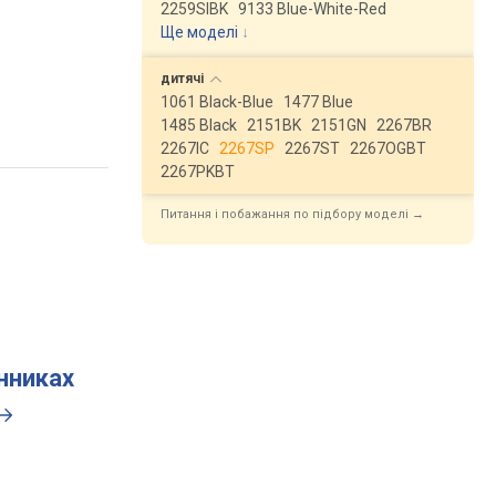
2259SIBK
9133 Blue-White-Red
Ще моделі
↓
дитячі
1061 Black-Blue
1477 Blue
1485 Black
2151BK
2151GN
2267BR
2267IC
2267SP
2267ST
2267OGBT
2267PKBT
Питання і побажання по підбору моделі →
инниках