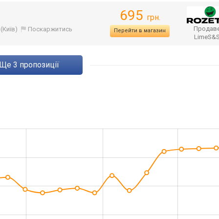
695
грн.
Продаве
(Київ)
Поскаржитись
Перейти в магазин
LimeS&
ще
3
пропозиції