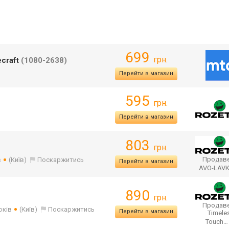
699
грн.
craft
(1080-2638)
Перейти в магазин
595
грн.
Перейти в магазин
803
грн.
Продаве
в
(Київ)
Поскаржитись
Перейти в магазин
AVO-LAV
890
грн.
Продаве
оків
(Київ)
Поскаржитись
Перейти в магазин
Timele
Touch