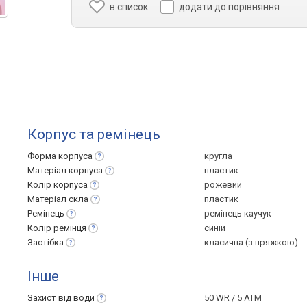
в список
додати до порівняння
Корпус та ремінець
Форма
корпуса
кругла
Матеріал
корпуса
пластик
Колір
корпуса
рожевий
Матеріал
скла
пластик
Ремінець
ремінець каучук
Колір
ремінця
синій
Застібка
класична (з пряжкою)
Інше
Захист від
води
50 WR / 5 ATM