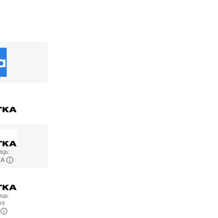
ць:
KA
ць:
ss
…