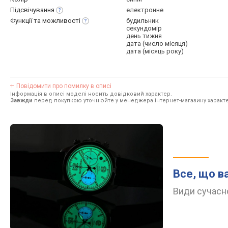
Підсвічування
електронне
Функції та
можливості
будильник
секундомір
день тижня
дата (число місяця)
дата (місяць року)
Повідомити про помилку в описі
Інформація в описі моделі носить довідковий характер.
Завжди
перед покупкою уточнюйте у менеджера інтернет-магазину характе
Все, що в
Види сучасно