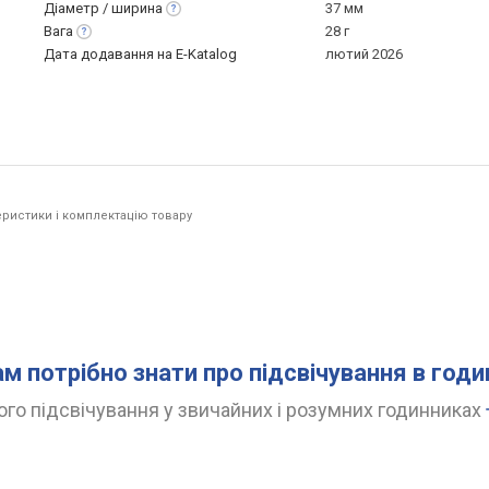
Діаметр /
ширина
37 мм
Вага
28 г
Дата додавання на E-Katalog
лютий 2026
ристики і комплектацію товару
ам потрібно знати про підсвічування в год
го підсвічування у звичайних і розумних годинниках