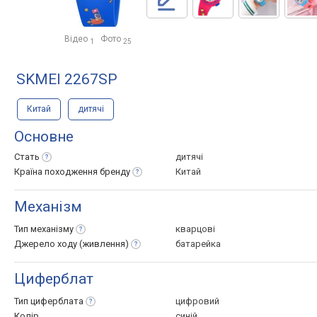
Відео
Фото
1
25
SKMEI 2267SP
Китай
дитячі
Основне
Стать
дитячі
Країна походження
бренду
Китай
Механізм
Тип
механізму
кварцові
Джерело ходу
(живлення)
батарейка
Циферблат
Тип
циферблата
цифровий
Колір
синій