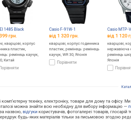
I 1485 Black
Casio F-91W-1
Casio MTP-
399 грн.
від 1 320 грн.
від 1 120 г
чі, кварцові, корпус
кварцові, корпус годинника
кварцові, ко
нника пластик,
пластик, ремінець: ремінець
нержавіюча с
нець: ремінець каучук,
каучук, WR 30, Японія
ремінець шкі
0, Китай
Японія
порівняти
порівняти
порівн
Катал
 і комп'ютерну техніку, електроніку, товари для дому та офісу. 
каталозі можна знайти всю необхідну для вибору інформацію —
п
 за назвою,
відгуки
користувачів, фотогалереї товарів, глосарій те
Передрук будь-яких матеріалів тільки за письмовою згодою реда