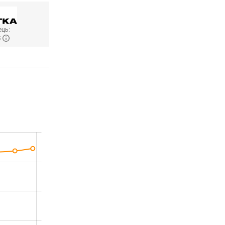
ць:
S