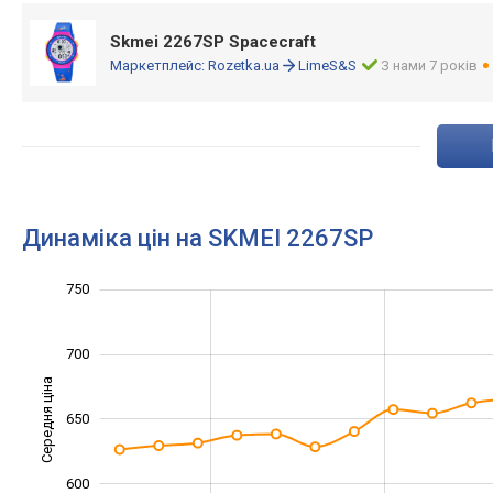
Skmei 2267SP Spacecraft
Маркетплейс:
Rozetka.ua
LimeS&S
З нами 7 років
Динаміка цін на SKMEI 2267SP
750
450
500
800
700
Середня ціна
650
550
600