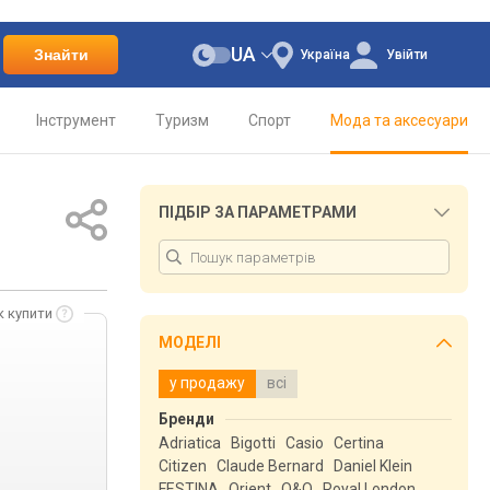
UA
Знайти
Україна
Увійти
Інструмент
Туризм
Спорт
Мода та аксесуари
ПІДБІР ЗА ПАРАМЕТРАМИ
к купити
МОДЕЛІ
у продажу
всі
Бренди
Adriatica
Bigotti
Casio
Certina
Citizen
Claude Bernard
Daniel Klein
FESTINA
Orient
Q&Q
Royal London