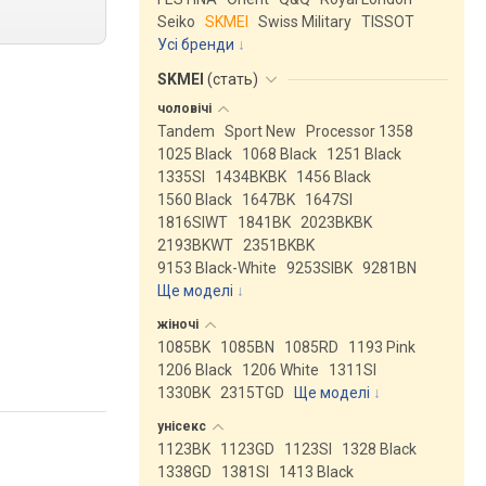
Seiko
SKMEI
Swiss Military
TISSOT
Усі бренди
SKMEI
(
стать
)
чоловічі
Tandem
Sport New
Processor 1358
1025 Black
1068 Black
1251 Black
1335SI
1434BKBK
1456 Black
1560 Black
1647BK
1647SI
1816SIWT
1841BK
2023BKBK
2193BKWT
2351BKBK
9153 Black-White
9253SIBK
9281BN
Ще моделі
↓
жіночі
1085BK
1085BN
1085RD
1193 Pink
1206 Black
1206 White
1311SI
1330BK
2315TGD
Ще моделі
↓
унісекс
1123BK
1123GD
1123SI
1328 Black
1338GD
1381SI
1413 Black