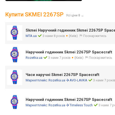
Купити SKMEI 2267SP
Усі ціни 8
→
Skmei Наручний годинник Skmei 2267SP Space
MTA.ua
З нами 8 років
(Київ)
Поскаржитись
Наручний годинник Skmei 2267SP Spacecraft
Rozetka.ua
З нами 7 років
(Київ)
Поскаржитись
Часи наручні Skmei 2267SP Spacecraft
Маркетплейс:
Rozetka.ua
AVO-LAVKA
З нами 7 рокі
Наручний годинник Skmei 2267SP Spacecraft
Маркетплейс:
Rozetka.ua
Timeless Touch
З нами 7 р