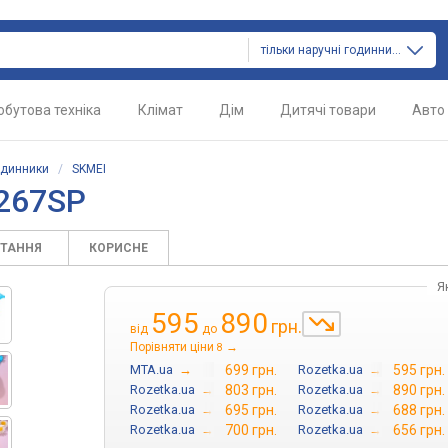
тільки наручні годинники
обутова техніка
Клімат
Дім
Дитячі товари
Авто
одинники
/
SKMEI
2267SP
ИТАННЯ
КОРИСНЕ
Я
595
890
грн.
від
до
Порівняти ціни
→
8
MTA.ua
→
699 грн.
Rozetka.ua
→
595 грн.
Rozetka.ua
→
803 грн.
Rozetka.ua
→
890 грн.
Rozetka.ua
→
695 грн.
Rozetka.ua
→
688 грн.
Rozetka.ua
→
700 грн.
Rozetka.ua
→
656 грн.