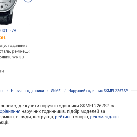
V001L-7B
Casio AE-1200WHD-1A
Casio G-Shock DW-5
рн.
від 2 340 грн.
від 4 799 грн.
рпус годинника
кварцові, корпус годинника
кварцові, корпус го
таль, ремінець:
пластик, світовий час,
пластик, ударозахист
ряний, WR 30,
ремінець: браслет сталь, WR
ремінець: браслет пл
100, Японія
WR 200, Японія
яти
порівняти
порівняти
ог
/
Наручні годинники
/
SKMEI
/
Наручний годинник SKMEI 2267SP
Ми знаємо, де купити наручні годинники SKMEI 2267SP за
орівняння
наручних годинників, підбір моделей за
рмінів, огляди, інструкції,
рейтинг
товарів,
рекомендації
кції.