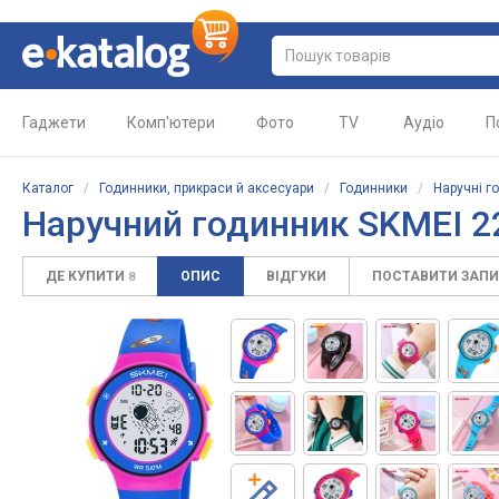
Гаджети
Комп'ютери
Фото
TV
Аудіо
П
Каталог
/
Годинники, прикраси й аксесуари
/
Годинники
/
Наручні г
Наручний годинник SKMEI 
ДЕ КУПИТИ
ОПИС
ВІДГУКИ
ПОСТАВИТИ ЗАП
8