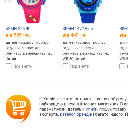
SKMEI 2267IC
SKMEI 1477 Blue
SKME
від 595 грн.
від 449 грн.
від 
дитячі, кварцові, корпус
дитячі, кварцові, корпус
дитя
годинника пластик,
годинника пластик,
годи
ремінець: ремінець каучук,
ремінець: ремінець каучук,
ремі
Китай
WR 50, Китай
WR 5
порівняти
порівняти
E-Katalog
— каталог описів і цін на побутову
найкращою ціною в інтернет-магазинах. В 
параметрами, детальні
описи
, пошук товару
експертів,
каталог брендів
і багато іншого. 