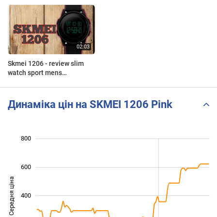
Skmei 1206 - review slim
watch sport mens
waterproof full setup setiing
black
Динаміка цін на SKMEI 1206 Pink
 000
-200
-100
-400
100
300
800
600
Середня ціна
400
100