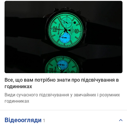
Все, що вам потрібно знати про підсвічування в
годинниках
Види сучасного підсвічування у звичайних і розумних
годинниках
Відеоогляди
1