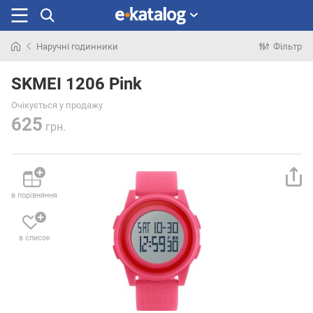
Наручні годинники
Фільтр
Шукали
раніше
SKMEI 1206 Pink
Очікується у продажу
625
грн.
в порівняння
в список