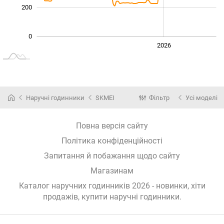
200
0
2024
2025
2028
2026
L
Наручні годинники
SKMEI
Фільтр
Усі моделі
Повна версія сайту
Політика конфіденційності
Запитання й побажання щодо сайту
Магазинам
Каталог наручних годинників 2026 - новинки, хіти
продажів,
купити наручні годинники
.