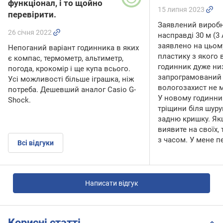
функціонал, і то щойно
15 липня 2023
перевірити.
Заявлений вироб
26 січня 2022
насправді 30 м (3 А
заявлено на цьому
Непоганий варіант годинника в яких
пластику з якого
є компас, термометр, альтиметр,
годинник дуже ни
погода, крокомір і ще купа всього.
запрограмований 
Усі можливості більше іграшка, ніж
вологозахист не 
потреба. Дешевший аналог Casio G-
У новому годинни
Shock.
тріщини біля шуру
задню кришку. Як
виявите на своїх,
з часом. У мене п
Всі відгуки
Написати відгук
Корисні статті