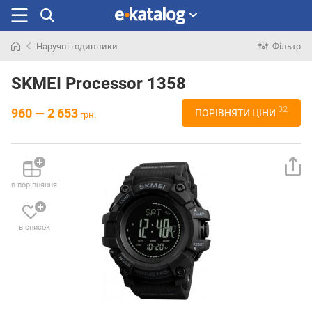
Наручні годинники
Фільтр
Шукали
раніше
SKMEI Processor 1358
32
960 — 2 653
ПОРІВНЯТИ ЦІНИ
грн.
в порівняння
в список