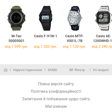
M-Tac
Casio F-91W-1
Casio MTP-
Casio AE-
50005001
V001L-7B
1200WHD-1
від 1 699 грн.
від 1 320 грн.
від 1 120 грн.
від 2 340 гр
Наручні годинники
SKMEI
Фільтр
Усі моделі
Повна версія сайту
Політика конфіденційності
Запитання й побажання щодо сайту
Магазинам