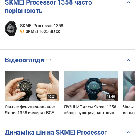
SKMEI Processor 1358 часто
порівнюють
SKMEI Processor 1358
vs
SKMEI 1025 Black
Відеоогляди
12
Самые функциональные
ЛУЧШИЕ часы Skmei 1358
Часы 
Skmei 1358 измерят ВСЕ -
обзор функций, настройка,
испыт
Compass, Barometer,
инструкция на русском,
после
Thermometer и т.д.
отзывы, цена, купить
испол
Динаміка цін на SKMEI Processor