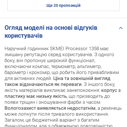
ще
20
пропозицій
Огляд моделі на основі відгуків
користувачів
Наручний годинник SKMEI Processor 1358 має
змішану репутацію серед користувачів. З одного
боку, він пропонує широкий функціонал,
включаючи компас, термометр, альтиметр,
барометр і крокомір, що робить його привабливим
для активних людей.
Ціна та зовнішній вигляд
також відзначаються як переваги
. З іншого боку,
якість матеріалів викликає занепокоєння:
корпус з
пластику має низьку якість
, що призводить до
появи тріщин і зношування фарби з часом.
Вологозахист виявляється недостатнім
, а ремінець
може лопнути після тривалого використання.
Загалом, це бюджетний варіант з багатим
функціоналом, але з обмеженою довговічністю.