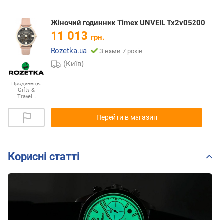
Жіночий годинник Timex UNVEIL Tx2v05200
11 013
грн.
Rozetka.ua
З нами 7 років
(Київ)
Продавець:
Gifts &
Travel…
Перейти в магазин
Корисні статті