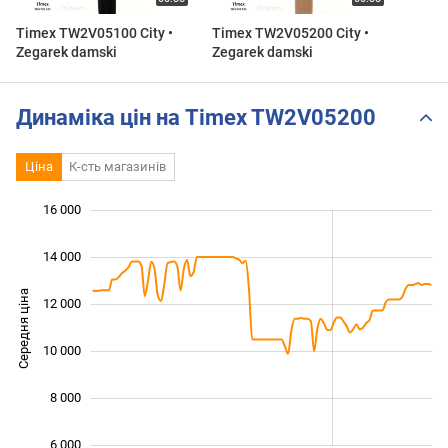
Timex TW2V05100 City •
Timex TW2V05200 City •
Zegarek damski
Zegarek damski
Динаміка цін на Timex TW2V05200
Ціна
К-сть магазинів
 000
 000
 000
 000
 000
 000
16 000
14 000
Середня ціна
12 000
10 000
10 000
8 000
6 000