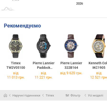
2024
2025
2028
2026
L
Рекомендуємо
Timex
Pierre Lannier
Pierre Lannier
Kenneth Co
TW2V05100
Paddock
322B164
IKC1905
345A466
від
від
від 9 620 грн.
від
11 013 грн.
11 221 грн.
12 521 грн
Наручні годинники
Timex
Фільтр
Усі моделі