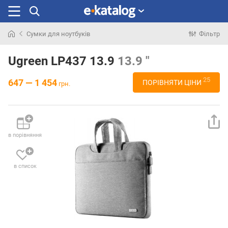
Сумки для ноутбуків
Фільтр
Шукали
раніше
Ugreen LP437 13.9
13.9 "
25
647 — 1 454
ПОРІВНЯТИ ЦІНИ
грн.
в порівняння
в список