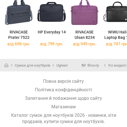
RIVACASE
HP Everyday 14
RIVACASE
WiWU Hali
Prater 7522
Ulsan 8234
Laptop Bag 
від 698 грн.
від 799 грн.
від 949 грн.
від 747 грн
Сумки для ноутбуків
Ugreen
Фільтр
Усі моделі
Повна версія сайту
Політика конфіденційності
Запитання й побажання щодо сайту
Магазинам
Каталог сумок для ноутбуків 2026 - новинки, хіти
продажів,
купити сумки для ноутбуків
.