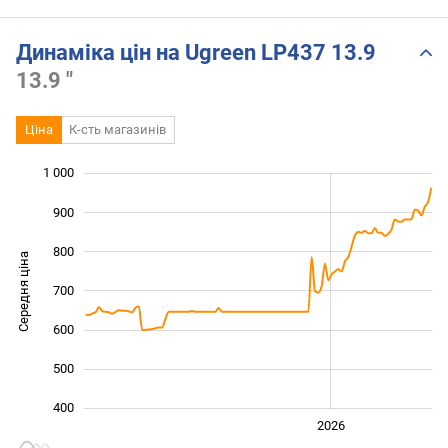
Динаміка цін на Ugreen LP437 13.9
13.9 "
Ціна
К-сть магазинів
1 000
 100
200
300
900
800
Середня ціна
700
1 000
600
500
400
2024
2025
2028
2026
L