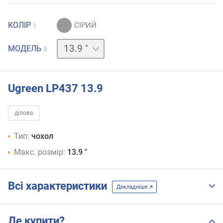
КОЛІР
1
14.9 "
15.9 "
МОДЕЛЬ
3
Ugreen LP437 13.9
ділова
Тип:
чохол
Макс. розмір:
13.9 "
Всі характеристики
Докладніше
Де купити?