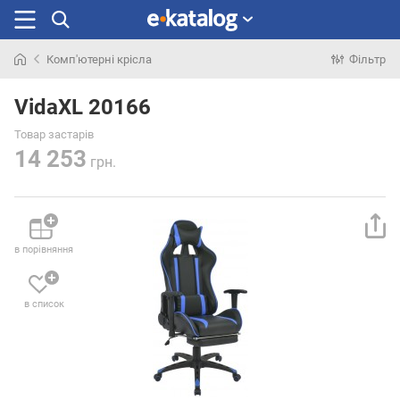
Комп'ютерні крісла
Фільтр
Шукали
раніше
VidaXL 20166
Товар застарів
14 253
грн.
в порівняння
в список