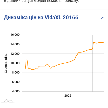
В даний час цієї моделі немає в продажу.
Динаміка цін на VidaXL 20166
16 000
 000
 000
0
14 000
12 000
Середня ціна
10 000
10 000
8 000
6 000
4 000
2024
2026
2027
2025
L