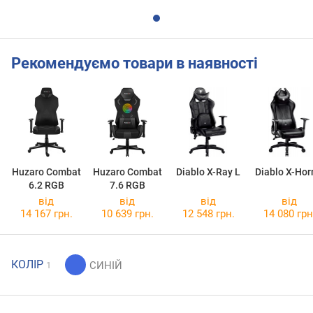
Рекомендуємо товари в наявності
Huzaro Combat
Huzaro Combat
Diablo X-Ray L
Diablo X-Hor
6.2 RGB
7.6 RGB
від
від
від
від
14 167 грн.
10 639 грн.
12 548 грн.
14 080 грн
КОЛІР
1