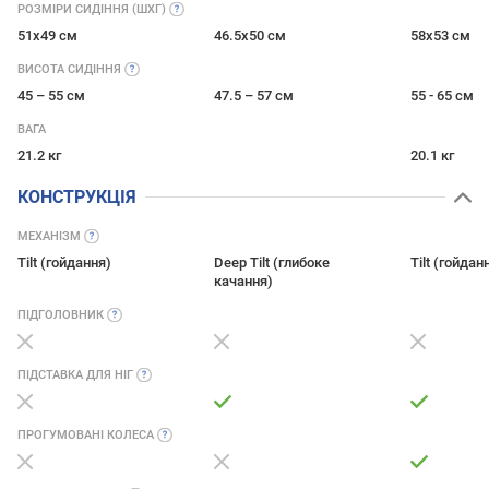
РОЗМІРИ СИДІННЯ
(ШХГ)
51x49 см
46.5x50 см
58x53 см
ВИСОТА
СИДІННЯ
45 – 55 см
47.5 – 57 см
55 - 65 см
ВАГА
21.2 кг
20.1 кг
КОНСТРУКЦІЯ
МЕХАНІЗМ
Tilt (гойдання)
Deep Tilt (глибоке
Tilt (гойдан
качання)
ПІДГОЛОВНИК
ПІДСТАВКА ДЛЯ
НІГ
ПРОГУМОВАНІ
КОЛЕСА