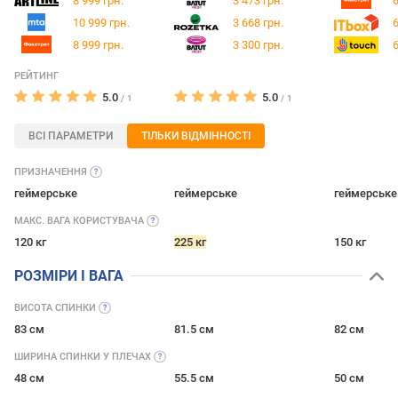
8 999 грн.
3 473 грн.
6
10 999 грн.
3 668 грн.
6
8 999 грн.
3 300 грн.
6
РЕЙТИНГ
5.0
5.0
/
1
/
1
ВСІ ПАРАМЕТРИ
ТІЛЬКИ ВІДМІННОСТІ
ПРИЗНАЧЕННЯ
геймерське
геймерське
геймерське
МАКС. ВАГА
КОРИСТУВАЧА
120 кг
225 кг
150 кг
РОЗМІРИ І ВАГА
ВИСОТА
СПИНКИ
83 см
81.5 см
82 см
ШИРИНА СПИНКИ У
ПЛЕЧАХ
48 см
55.5 см
50 см