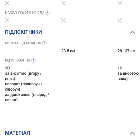
НАХИЛ УСЬОГО
КРІСЛА
ПІДЛОКІТНИКИ
ВИСОТА ВІД
СИДІННЯ
28.5 см
28 - 37 см
РЕГУЛЮВАННЯ
3D
1D
за висотою (вгору /
за висотою 
вниз)
вниз)
поворот (праворуч /
ліворуч)
за довжиною (вперед /
назад)
МАТЕРІАЛ