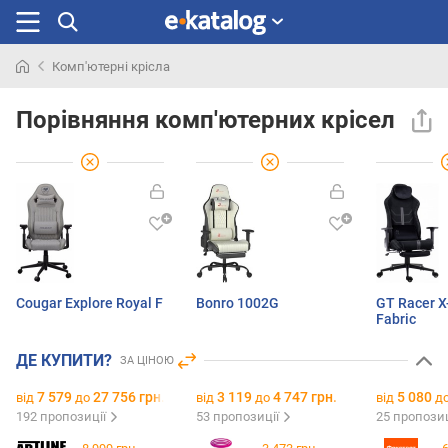
Комп'ютерні крісла
Шукали
раніше
Порівняння комп'ютерних крісел
Cougar Explore Royal F
Bonro 1002G
GT Racer X
Fabric
ДЕ КУПИТИ?
ЗА ЦІНОЮ
7 579
27 756 грн.
3 119
4 747 грн.
5 080
від
до
від
до
від
д
192 пропозиції
53 пропозиції
25 пропози